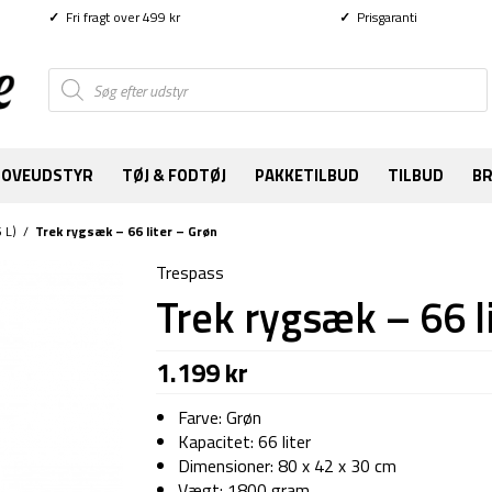
✓
Fri fragt over 499 kr
✓
Prisgaranti
Products
search
SOVEUDSTYR
TØJ & FODTØJ
PAKKETILBUD
TILBUD
B
 L)
/
Trek rygsæk – 66 liter – Grøn
Trespass
Trek rygsæk – 66 l
1.199
kr
Farve: Grøn
Kapacitet: 66 liter
Dimensioner: 80 x 42 x 30 cm
Vægt: 1800 gram