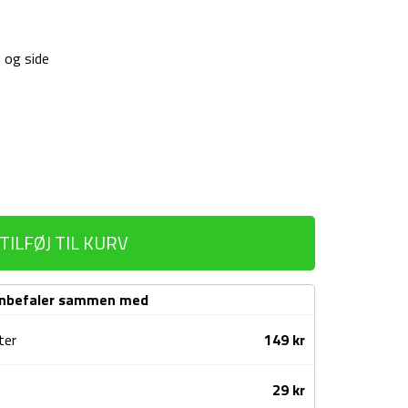
 og side
TILFØJ TIL KURV
anbefaler sammen med
ter
149
kr
29
kr