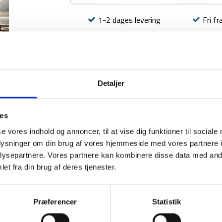
L
-
1-2 dages levering
Fri fr
100
liter
BESKRIVELSE
YDERLIGER
Detaljer
ies
se vores indhold og annoncer, til at vise dig funktioner til sociale
oplysninger om din brug af vores hjemmeside med vores partnere i
ysepartnere. Vores partnere kan kombinere disse data med andr
et fra din brug af deres tjenester.
Præferencer
Statistik