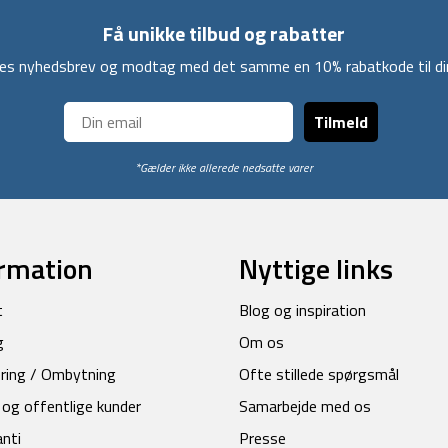
Få unikke tilbud og rabatter
ores nyhedsbrev og modtag med det samme en 10% rabatkode til din
Tilmeld
*Gælder ikke allerede nedsatte varer
rmation
Nyttige links
t
Blog og inspiration
g
Om os
ring / Ombytning
Ofte stillede spørgsmål
 og offentlige kunder
Samarbejde med os
anti
Presse