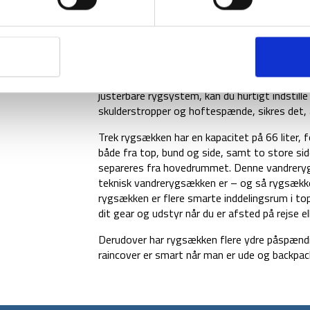
Trek 66 rygsækken er en backpackingrygsæk 
justerbare rygsystem, kan du hurtigt indstill
skulderstropper og hoftespænde, sikres det, 
Trek rygsækken har en kapacitet på 66 liter, f
både fra top, bund og side, samt to store si
separeres fra hovedrummet. Denne vandrery
teknisk vandrerygsækken er – og så rygsækken
rygsækken er flere smarte inddelingsrum i to
dit gear og udstyr når du er afsted på rejse el
Derudover har rygsækken flere ydre påspændin
raincover er smart når man er ude og backpacke