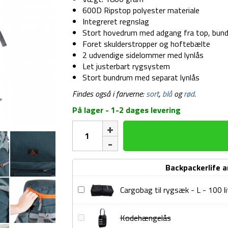
600D Ripstop polyester materiale
Integreret regnslag
Stort hovedrum med adgang fra top, bund
Foret skulderstropper og hoftebælte
2 udvendige sidelommer med lynlås
Let justerbart rygsystem
Stort bundrum med separat lynlås
Findes også i farverne:
sort
,
blå
og
rød
.
På lager - 1-2 dages levering
Trek
rygsæk
-
66
Backpackerlife 
liter
-
Cargobag
Cargobag til rygsæk - L - 100 li
Grøn
til
antal
rygsæk
Kodehængelås
Kodehængelås
-