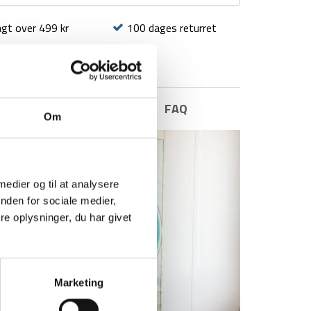
agt over 499 kr
100 dages returret
E INFORMATION
BRAND
FAQ
Om
 medier og til at analysere
nden for sociale medier,
e oplysninger, du har givet
Marketing