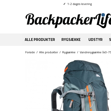
✓
1-2 dages levering
ALLE PRODUKTER
RYGSÆKKE
UDSTYR
Forside
/
Alle produkter
/
Rygsække
/
Vandrerygsække (40-75