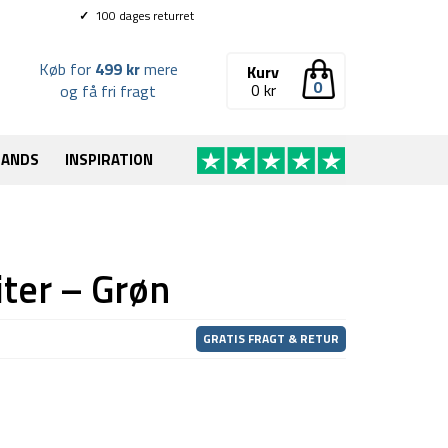
✓
100 dages returret
Køb for
499 kr
mere
Kurv
0
0
kr
og få fri fragt
RANDS
INSPIRATION
iter – Grøn
GRATIS FRAGT & RETUR