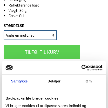
Reflekterende logo
Vægt: 30 g
Farve: Gul
STØRRELSE
TILFØJ TIL KURV
1-2 dages
Fri fragt over
100 dages
levering
499 kr
returret
Samtykke
Detaljer
Om
Backpackerlife bruger cookies
Vi bruger cookies til at tilpasse vores indhold og