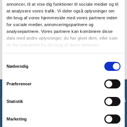
BESKRIVELSE
YDERLIGERE INFORMATION
annoncer, til at vise dig funktioner til sociale medier og til
at analysere vores trafik. Vi deler også oplysninger om
BRAND
FAQ
din brug af vores hjemmeside med vores partnere inden
for sociale medier, annonceringspartnere og
Disse ultraletvægtige luffer fra OMM vil være gode i
analysepartnere. Vores partnere kan kombinere disse
oppakningen, når du er på tur og temperaturen falder. De kan
data med andre oplysninger, du har givet dem, eller som
bruges alene eller kombineres med Kaleika overtræks lufferne.
de har indsamlet fra din brug af deres tjenester.
De er strækbare, og så er de lige så isolerende som fleece,
men vejer under det halve. De er fugttransporterende, så du
sikre dig, at dine hænder ikke forbliver våde i længere tid.
Samtykkevalg
Nødvendig
Præferencer
Få unikke tilbud og rabatter
Tilmeld dig vores nyhedsbrev og modtag med det samme en 10%
Statistik
rabatkode til din første ordre*
Marketing
Tilmeld