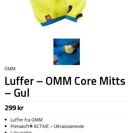
OMM
Luffer – OMM Core Mitts
– Gul
299
kr
Luffer fra OMM
Primaloft® ACTIVE – Ultraisolerende
Letvægtig