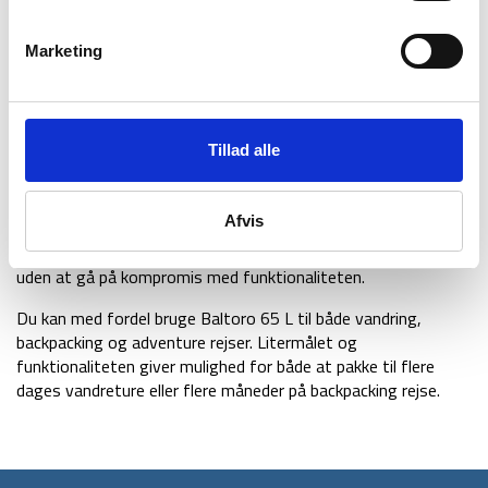
Baltoro har derudover en lang række fede og funktionelle
detaljer, der gør rygsækken til en optimal rejsemakker. Du får
Marketing
blandt andet særskilt lomme til væskesystem, letvægtigt
regnslag, mulighed for 15 forskellige tilpasninger af stropper
og remme, samt åndbart mesh-materiale ved skuldre, hofte
og ryg.
Tillad alle
Med Baltoro får du en funktionel og praktisk rygsæk specielt
til mandekroppen, der kun vejer 2230 gram i medium udgaven.
Afvis
Gregory har vundet adskillelige industripriser for deres
strømlinede design, der giver deres rygsække et sporty look
uden at gå på kompromis med funktionaliteten.
Du kan med fordel bruge Baltoro 65 L til både vandring,
backpacking og adventure rejser. Litermålet og
funktionaliteten giver mulighed for både at pakke til flere
dages vandreture eller flere måneder på backpacking rejse.