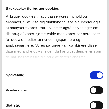
Backpackerlife bruger cookies
Gregorys Baltoro er en velsiddende og komfortabel rygsæk
Vi bruger cookies til at tilpasse vores indhold og
med en kapacitet på 65 liter, der uden problemer laster op til
annoncer, til at vise dig funktioner til sociale medier og til
23 kg. Baltoro har et stort hovedrum, der giver plads til din
at analysere vores trafik. Vi deler også oplysninger om
oppakning hvad end du skal på backpacking eller vandring.
din brug af vores hjemmeside med vores partnere inden
Rygsækken kan åbnes fra både top og bund, så du nemt kan
for sociale medier, annonceringspartnere og
komme til din oppakning. Baltoro kan yderligere også åbnes
analysepartnere. Vores partnere kan kombinere disse
som en sportstaske med en stor flap henover hele
data med andre oplysninger, du har givet dem, eller som
hovedrummet. Udover hovedrummet har Baltoro en række
mindre praktiske lommer, der gør det nemt at pakke sit udstyr
de har indsamlet fra din brug af deres tjenester.
overskueligt.
Samtykkevalg
Baltoro er designet specielt til mandekroppen, så den
Nødvendig
ergonomisk sidder støttende og komfortabelt. Rygsækken er
opbygget med det patenterende
Response A3
bæresystem,
som tager udgangspunkt i de 3D-formstøbte skulderremme
Præferencer
og hoftebælte, en stabiliserende ramme i ryggen af
metalwire og det velpolstrede og velventilerende rygpanel,
som følger ryggens bevægelser.
Statistik