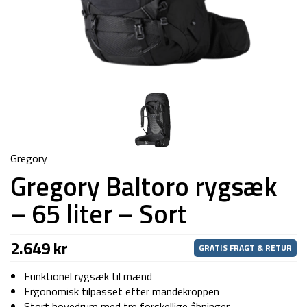
Gregory
Gregory Baltoro rygsæk
– 65 liter – Sort
2.649
kr
GRATIS FRAGT & RETUR
Funktionel rygsæk til mænd
Ergonomisk tilpasset efter mandekroppen
Stort hovedrum med tre forskellige åbninger