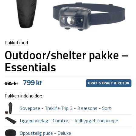
Pakketilbud
Outdoor/shelter pakke –
Essentials
Den
Den
799
kr
995
kr
GRATIS FRAGT & RETUR
oprindelige
aktuelle
pris
pris
Pakken indeholder:
var:
er:
995 kr.
799 kr.
Sovepose - Treklife Trip 3 - 3 sæsons - Sort
Liggeunderlag - Comfort - Indbygget fodpumpe
Oppustelig pude - Deluxe