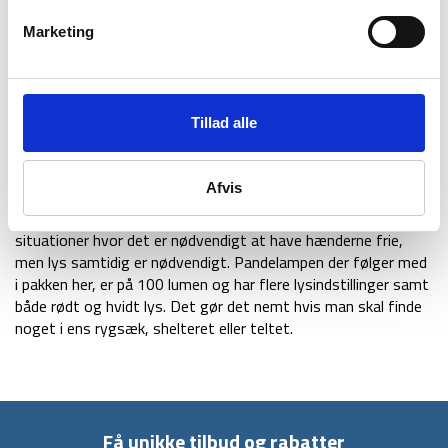
Hurtigtørrende håndklæde (160 x 80 cm)
: Et
hurtigtørrende håndklæde er et must-have at have med på
Marketing
turen, da det tørrer meget hurtigere end et normalt
håndklæde og er samtidig anti-bakterielt.
Mikrofibermaterialet sørger for, at det ikke vejer spor og let
kan komprimeres til minimalt fylde og dermed frigiver plads i
Tillad alle
rygsækken. Pga. størrelsen på 160×80 cm kan håndklædet
desuden benyttes som f.eks. strandhåndklæde, tæppe eller
som hovedpude.
Afvis
Pandelampe inkl. batterier
: En pandelampe er handy i
situationer hvor det er nødvendigt at have hænderne frie,
men lys samtidig er nødvendigt. Pandelampen der følger med
i pakken her, er på 100 lumen og har flere lysindstillinger samt
både rødt og hvidt lys. Det gør det nemt hvis man skal finde
noget i ens rygsæk, shelteret eller teltet.
Få unikke tilbud og rabatter