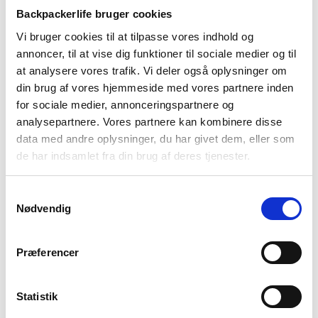
rygsæk, også kan du
købe pakken inklusiv rygsæk her
. Skal du
Backpackerlife bruger cookies
sove i telt på turen, kan du overveje at tilkøbe et telt til
Vi bruger cookies til at tilpasse vores indhold og
pakken.
annoncer, til at vise dig funktioner til sociale medier og til
Outdoor/shelter pakken indeholder:
at analysere vores trafik. Vi deler også oplysninger om
din brug af vores hjemmeside med vores partnere inden
Trip 3 sovepose
: Letvægtig og kompakt 3 sæsons
for sociale medier, annonceringspartnere og
sovepose med en komfort temperatur på 4 grader. Får du det
analysepartnere. Vores partnere kan kombinere disse
for varmt, kan du med en to-vejs lynlås lyne op i fodenden og
data med andre oplysninger, du har givet dem, eller som
derved regulere temperaturen i soveposen.
de har indsamlet fra din brug af deres tjenester.
Liggeunderlag
: Kompakt liggeunderlag som sørger at du
ligger komfortabelt, når du skal sove. Liggeunderlaget har
Samtykkevalg
indbygget fodpumpe, så det let kan pustes op når du er på
Nødvendig
tur. Derudover har liggeunderlaget en højde på 10 cm, der er
med til at øge komforten, når du skal sove.
Præferencer
Oppustelig pude – Deluxe
:
En pude øger din komfort under
søvnen betragteligt, og den er derfor vigtig af have med på
turen, så du får en god nattesøvn.
Statistik