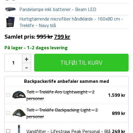
Pandelampe inkl. batterier - Beam LED
Hurtigtørrende microfiber håndklæde - 160x80 cm -
Treklife - Navy blå
Samlet pris:
995
kr
799
kr
På lager - 1-2 dages levering
Outdoor/shelter
TILFØJ TIL KURV
pakke
-
Essentials
Backpackerlife anbefaler sammen med
antal
Telt - Treklife Aro Lightweight - 2
Telt
1.599
kr
personer
-
Treklife
Telt - Treklife Backpacking Light - 2
Telt
899
kr
Aro
personer
-
Lightweight
Treklife
-
Vandfilter
Vandfilter - Lifestraw Peak Personal - Blå
249
kr
Backpacking