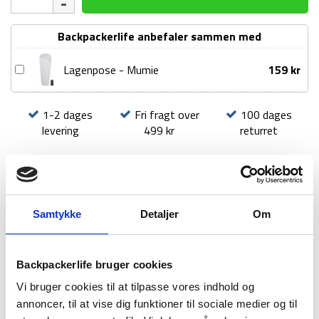
Treklife
Trip
Backpackerlife anbefaler sammen med
3
-
Lagenpose
Lagenpose - Mumie
159
kr
3
-
sæsons
Mumie
-
1-2 dages
Fri fragt over
100 dages
Sort
levering
499 kr
returret
antal
Samtykke
Detaljer
Om
BESKRIVELSE
BRAND
FAQ
Backpackerlife bruger cookies
Vi bruger cookies til at tilpasse vores indhold og
annoncer, til at vise dig funktioner til sociale medier og til