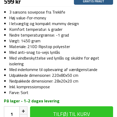
599
kr
GRATIS FRAGT
3 sæsons sovepose fra Treklife
Høj value-for-money
I letvægtig og kompakt mummy design
Komfort temperatur: 4 grader
Nedre temperaturgrænse: -1 grad
Vægt: 1450 gram
Materiale: 210D Ripstop polyester
Med anti-snag to-vejs lynlås
Med vindbeskyttelse ved lynlås og skuldre for øget
isolering
Med inderlomme til opbevaring af værdigenstande
Udpakkede dimensioner: 220x80x50 cm
Nedpakkede dimensioner: 28x20x20 cm
Inkl. kompressionspose
Farve: Sort
På lager - 1-2 dages levering
Sovepose
TILFØJ TIL KURV
-