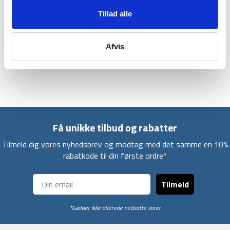
Tillad alle
For at øge isoleringsevnen kommer Trip 3 med såkaldte
“windbaffles” ved skuldre og lynlås, som giver et ekstra
isoleringslag, så du ikke har ekstra udsatte kuldeområder i
Afvis
soveposen.
Få unikke tilbud og rabatter
Tilmeld dig vores nyhedsbrev og modtag med det samme en 10%
rabatkode til din første ordre*
Tilmeld
*Gælder ikke allerede nedsatte varer