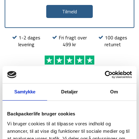
1-2 dages
Fri fragt over
100 dages
levering
499 kr
returret
BESKRIVELSE
BRAND
FAQ
Samtykke
Detaljer
Om
Dette liggeunderlag fra Aquipe i modellen Nova er et
komfortabelt liggeunderlag, som kan bruges til både
Backpackerlife bruger cookies
outdoor-, camping og rejser.
Vi bruger cookies til at tilpasse vores indhold og
Liggeunderlaget er designet med en praktisk indbygget
annoncer, til at vise dig funktioner til sociale medier og til
fodpumpe, så du let kan puste liggeunderlaget op, når du er
at analysere vores trafik. Vi deler også oplysninger om