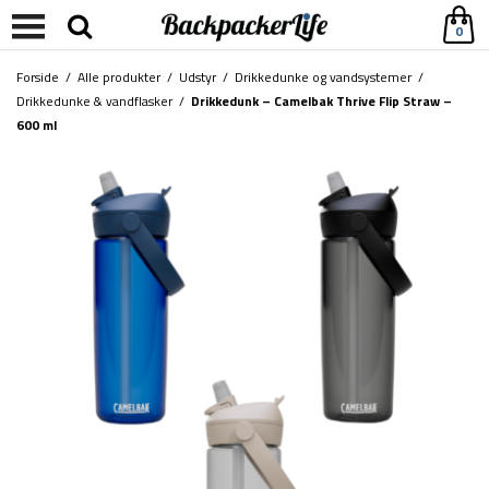
0
Forside
/
Alle produkter
/
Udstyr
/
Drikkedunke og vandsystemer
/
Drikkedunke & vandflasker
/
Drikkedunk – Camelbak Thrive Flip Straw –
600 ml