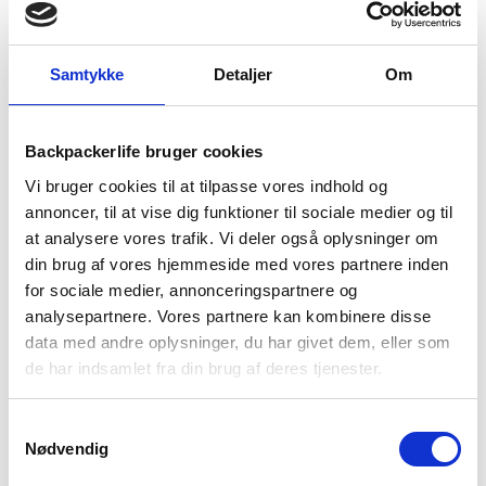
TILFØJ TIL KURV
Samtykke
Detaljer
Om
1-2 dages
Fri fragt over
100 dages
levering
499 kr
returret
Backpackerlife bruger cookies
Vi bruger cookies til at tilpasse vores indhold og
annoncer, til at vise dig funktioner til sociale medier og til
at analysere vores trafik. Vi deler også oplysninger om
din brug af vores hjemmeside med vores partnere inden
for sociale medier, annonceringspartnere og
BESKRIVELSE
YDERLIGERE INFORMATION
analysepartnere. Vores partnere kan kombinere disse
BRAND
FAQ
data med andre oplysninger, du har givet dem, eller som
de har indsamlet fra din brug af deres tjenester.
Denne Camelbak Thrive Flip Straw drikkeflaske er perfekt til
dig, som gerne vil have vand med på turen eller i hverdagen.
Samtykkevalg
Du får fedt design samt smarte funktioner. Drikkeflasken er
Nødvendig
robust, slidstærk og praktisk. Med det smarte bærehåndtag