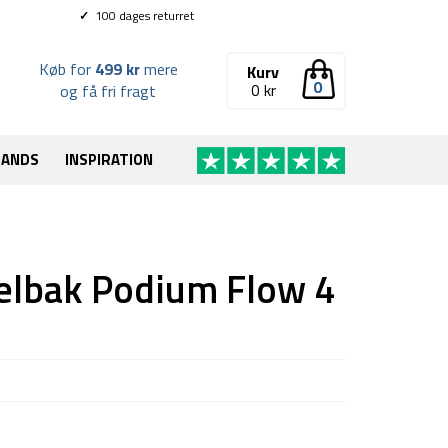
✓
100 dages returret
Køb for
499 kr
mere
Kurv
0
0
kr
og få fri fragt
RANDS
INSPIRATION
elbak Podium Flow 4