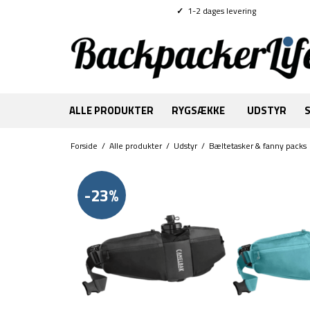
✓
1-2 dages levering
ALLE PRODUKTER
RYGSÆKKE
UDSTYR
Forside
/
Alle produkter
/
Udstyr
/
Bæltetasker & fanny packs
-23%