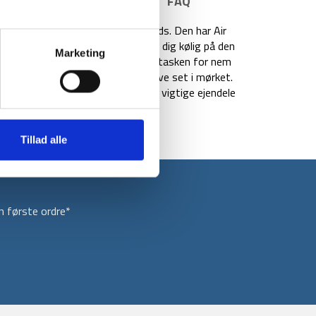
E INFORMATION
BRAND
FAQ
 4 liters bæltetaske med god plads. Den har Air
i, der hjælper dig med at holde dig kølig på den
Marketing
 med, som sidder i midten af bæltetasken for nem
terende detaljer på, så du kan blive set i mørket.
er med lynlåslommer til de mest vigtige ejendele
Tillad alle
 første ordre*