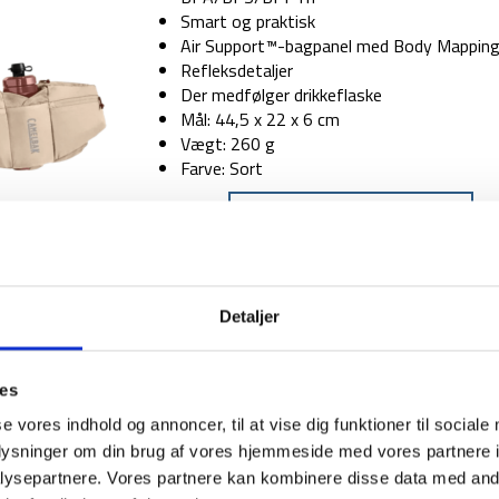
449 kr.
349 kr.
Smart og praktisk
Air Support™-bagpanel med Body Mapping
Refleksdetaljer
Der medfølger drikkeflaske
Mål: 44,5 x 22 x 6 cm
Vægt: 260 g
Farve: Sort
FARVE
TILFØJ TIL
Detaljer
1-2 dages levering
Fri fr
ies
se vores indhold og annoncer, til at vise dig funktioner til sociale
oplysninger om din brug af vores hjemmeside med vores partnere i
ysepartnere. Vores partnere kan kombinere disse data med andr