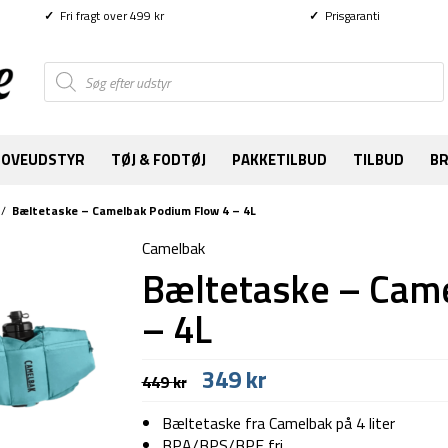
✓
Fri fragt over 499 kr
✓
Prisgaranti
Products
search
SOVEUDSTYR
TØJ & FODTØJ
PAKKETILBUD
TILBUD
B
/
Bæltetaske – Camelbak Podium Flow 4 – 4L
Camelbak
Bæltetaske – Cam
– 4L
Den
Den
349
kr
449
kr
oprindelige
aktuelle
pris
pris
Bæltetaske fra Camelbak på 4 liter
var:
er:
BPA/BPS/BPF fri