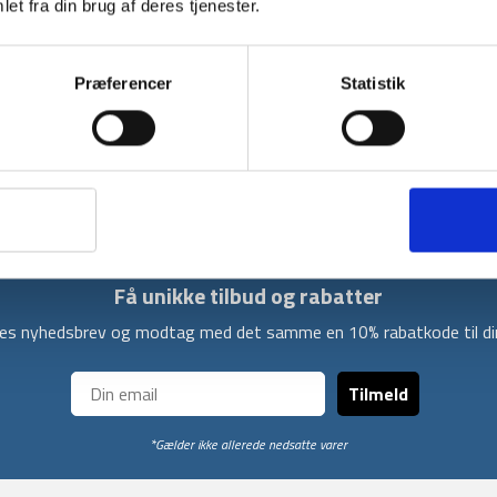
BESKRIVELSE
YDERLIGER
et fra din brug af deres tjenester.
Bæltetaske Podium Flow 4 fra Camelbak er en
Support™-bagpanel med Body Mapping-teknolog
Præferencer
Statistik
mere aktive tur. Der kommer en drikkeflaske
og hurtig adgang for begge arme. Der er reflek
Den er lavet af genbrugsmaterialer. Den komm
og udstyr.
Få unikke tilbud og rabatter
ores nyhedsbrev og modtag med det samme en 10% rabatkode til din
Tilmeld
*Gælder ikke allerede nedsatte varer