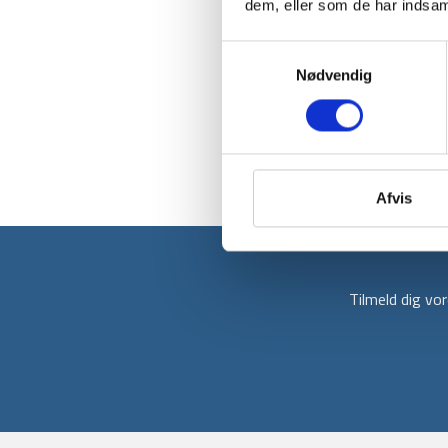
dem, eller som de har indsaml
Samtykkevalg
Nødvendig
Afvis
Tilmeld dig v