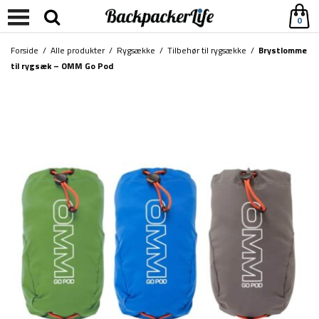
0
Forside
/
Alle produkter
/
Rygsække
/
Tilbehør til rygsække
/
Brystlomme
til rygsæk – OMM Go Pod