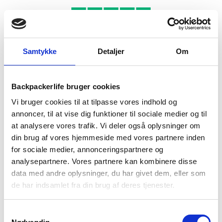
Samtykke
Detaljer
Om
BESKRIVELSE
YDERLIGERE INFORMATION
BRAND
FAQ
Backpackerlife bruger cookies
Vi bruger cookies til at tilpasse vores indhold og
annoncer, til at vise dig funktioner til sociale medier og til
at analysere vores trafik. Vi deler også oplysninger om
din brug af vores hjemmeside med vores partnere inden
for sociale medier, annonceringspartnere og
analysepartnere. Vores partnere kan kombinere disse
data med andre oplysninger, du har givet dem, eller som
de har indsamlet fra din brug af deres tjenester.
Samtykkevalg
Go Pod fra populære OMM, er en lille brystlomme, som er