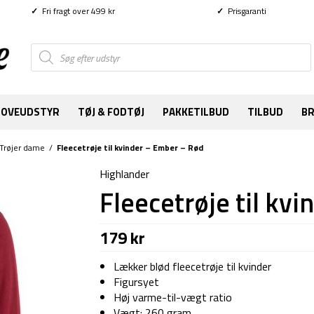
✓
Fri fragt over 499 kr
✓
Prisgaranti
Products
search
SOVEUDSTYR
TØJ & FODTØJ
PAKKETILBUD
TILBUD
B
Trøjer dame
/
Fleecetrøje til kvinder – Ember – Rød
Highlander
Fleecetrøje til kv
179
kr
Lækker blød fleecetrøje til kvinder
Figursyet
Høj varme-til-vægt ratio
Vægt: 260 gram