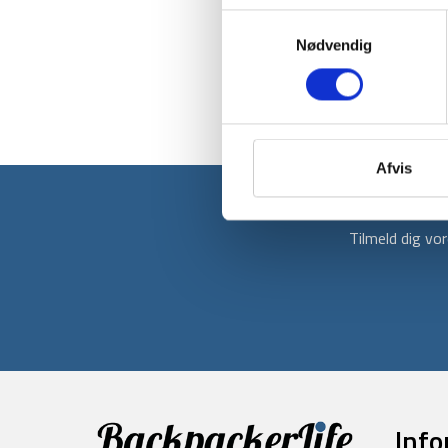
Samtykkevalg
Nødvendig
Afvis
Tilmeld dig v
Info