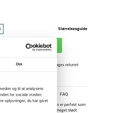
Størrelsesguide
 KURV
agt over 499 kr
100 dages returret
Om
 medier og til at analysere
E INFORMATION
BRAND
FAQ
nden for sociale medier,
e oplysninger, du har givet
er i modellen Ember. Ember fleecen er perfekt som
cetrøjen er lavet i et isolerende og meget blødt