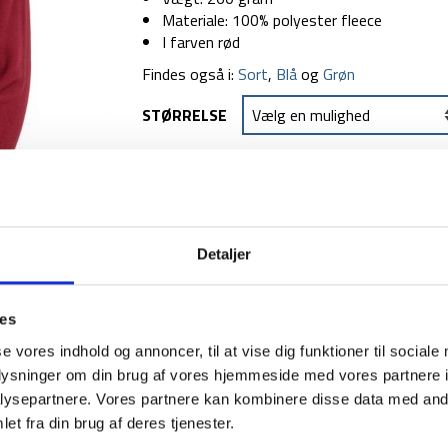
Materiale: 100% polyester fleece
I farven rød
Findes også i:
Sort
,
Blå
og
Grøn
STØRRELSE
TILFØJ TIL
1-2 dages levering
Fri fr
Detaljer
ies
se vores indhold og annoncer, til at vise dig funktioner til sociale
BESKRIVELSE
YDERLIGER
oplysninger om din brug af vores hjemmeside med vores partnere i
ysepartnere. Vores partnere kan kombinere disse data med andr
Lækker varm fleecetrøje fra skotske Highland
et fra din brug af deres tjenester.
lag til at holde dig varm under din jakke. Flee