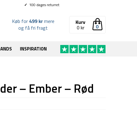
✓
100 dages returret
Køb for
499 kr
mere
Kurv
0
0
kr
og få fri fragt
RANDS
INSPIRATION
inder – Ember – Rød