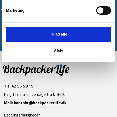
Få unikke tilbud og rabatter
Tilmeld dig vores nyhedsbrev og modtag med det samme en 10%
Marketing
rabatkode til din første ordre*
Tilmeld
Tillad alle
*Gælder ikke allerede nedsatte varer
Afvis
Tlf:
42 55 59 19
Ring til os alle hverdage fra kl 9-16
Mail:
kontakt@backpackerlife.dk
Betalingsmuligheder: