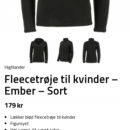
Highlander
Fleecetrøje til kvinder –
Ember – Sort
179
kr
Lækker blød fleecetrøje til kvinder
Figursyet
Høj varme-til-vægt ratio