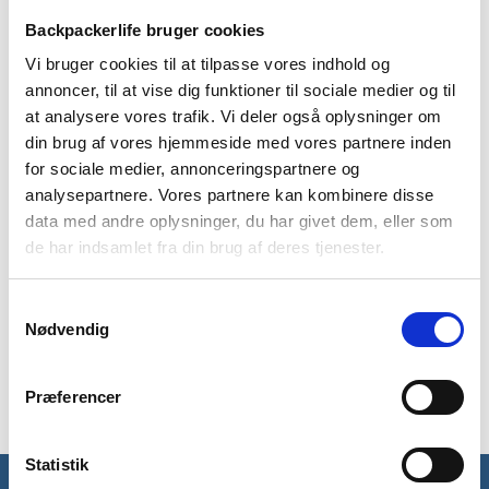
Backpackerlife bruger cookies
BESKRIVELSE
YDERLIGERE INFORMATION
Vi bruger cookies til at tilpasse vores indhold og
annoncer, til at vise dig funktioner til sociale medier og til
BRAND
FAQ
at analysere vores trafik. Vi deler også oplysninger om
Lækker varm fleecetrøje fra skotske Highlander i modellen
din brug af vores hjemmeside med vores partnere inden
Ember. Ember fleecen er perfekt som lag til at holde dig varm
for sociale medier, annonceringspartnere og
under din jakke. Fleecetrøjen er lavet i et isolerende og meget
analysepartnere. Vores partnere kan kombinere disse
blødt fleece. Denne kvindemodel er lavet i en figursyet
data med andre oplysninger, du har givet dem, eller som
version.
de har indsamlet fra din brug af deres tjenester.
Ember fleecetrøjen har en glimrende varme-til-vægt ratio og
vejer kun 260 gram. Fleecetrøjens materiale er 100%
Samtykkevalg
polyester fleece. Fleecen har en frontlynlås på 1/4 af
Nødvendig
fleecetrøjens længde og kommer med krave der kan lynes op
til halsen for at sikre dig varmen udenfor.
Præferencer
Statistik