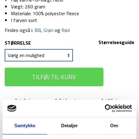
Vægt: 260 gram
Materiale: 100% polyester fleece
I farven sort
Findes også i:
Blå
,
Grøn
og
Rød
Størrelsesguide
STØRRELSE
TILFØJ TIL KURV
1-2 dages
Fri fragt over
100 dages
levering
499 kr
returret
Samtykke
Detaljer
Om