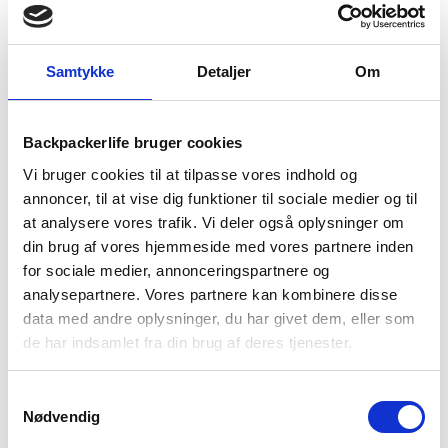
TILFØJ TIL KURV
Samtykke
Detaljer
Om
1-2 dages
Fri fragt over
100 dages
levering
499 kr
returret
Backpackerlife bruger cookies
Vi bruger cookies til at tilpasse vores indhold og
annoncer, til at vise dig funktioner til sociale medier og til
at analysere vores trafik. Vi deler også oplysninger om
din brug af vores hjemmeside med vores partnere inden
for sociale medier, annonceringspartnere og
BESKRIVELSE
YDERLIGERE INFORMATION
analysepartnere. Vores partnere kan kombinere disse
BRAND
FAQ
data med andre oplysninger, du har givet dem, eller som
de har indsamlet fra din brug af deres tjenester.
Montane F Sirocco Lite Hoodie er en let og åndbar trøje, der
er skabt til dig der vil yde maksimalt uden at gå på kompromis
Samtykkevalg
med komfort. Den følger dine bevægelser, beskytter mod
Nødvendig
vind og vejr og forhindre overophedning. Med en vægt på kun