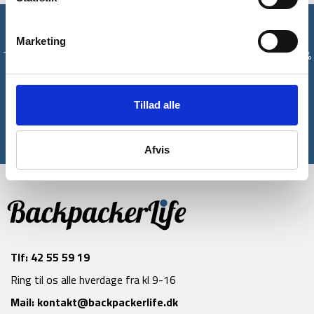
Få unikke tilbud og rabatter
Marketing
Tilmeld dig vores nyhedsbrev og modtag med det samme en 10%
rabatkode til din første ordre*
Tillad alle
Tilmeld
*Gælder ikke allerede nedsatte varer
Afvis
Tlf:
42 55 59 19
Ring til os alle hverdage fra kl 9-16
Mail:
kontakt@backpackerlife.dk