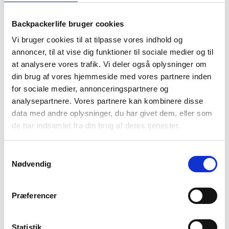
BRAND
FAQ
Backpackerlife bruger cookies
Fleecetrøje fra populære Trespass, som både er praktisk og i
Vi bruger cookies til at tilpasse vores indhold og
et tidsløst design.
annoncer, til at vise dig funktioner til sociale medier og til
at analysere vores trafik. Vi deler også oplysninger om
Fleece er et oplagt valg til det aktive outdoor liv, da det både
din brug af vores hjemmeside med vores partnere inden
er blødt at have på, samtidig med at det er varmeisolerende
for sociale medier, annonceringspartnere og
og -regulerende.
analysepartnere. Vores partnere kan kombinere disse
Du kan bruge trøjen, som den er, eller som et ekstra lag under
data med andre oplysninger, du har givet dem, eller som
din jakke, hvis det er meget koldt.
de har indsamlet fra din brug af deres tjenester.
Der er to lynlåslommer, så du kan have små værdigenstande
tæt på dig. Du kan desuden justere trøjen ind i livet, hvis du
Samtykkevalg
ønsker at give den mere figur.
Nødvendig
Trouper fleecetrøjen er lille i str. så vi anbefaler, at du går en
str. op.
Præferencer
Statistik