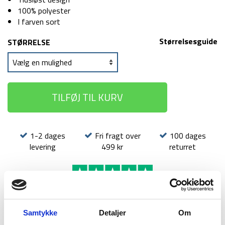
100% polyester
I farven sort
Størrelsesguide
STØRRELSE
TILFØJ TIL KURV
1-2 dages
Fri fragt over
100 dages
levering
499 kr
returret
Samtykke
Detaljer
Om
BESKRIVELSE
YDERLIGERE INFORMATION