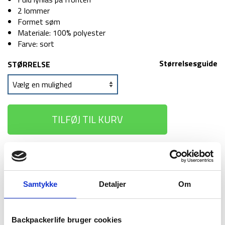
2 lommer
Formet søm
Materiale: 100% polyester
Farve: sort
Størrelsesguide
STØRRELSE
TILFØJ TIL KURV
1-2 dages
Fri fragt over
100 dages
levering
499 kr
returret
Samtykke
Detaljer
Om
Backpackerlife bruger cookies