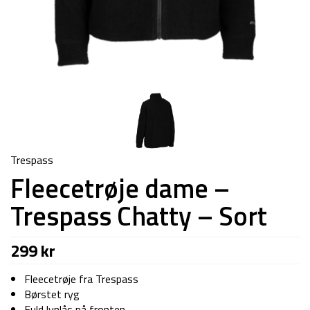
Trespass
Fleecetrøje dame –
Trespass Chatty – Sort
299
kr
Fleecetrøje fra Trespass
Børstet ryg
Fuld lynlås på fronten