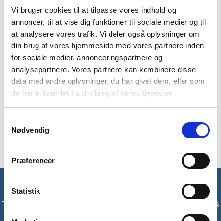
Vi bruger cookies til at tilpasse vores indhold og
BESKRIVELSE
YDERLIGERE INFORMATION
annoncer, til at vise dig funktioner til sociale medier og til
at analysere vores trafik. Vi deler også oplysninger om
BRAND
FAQ
din brug af vores hjemmeside med vores partnere inden
Denne Chatty fleecetrøje fra Trespass vil holde dig varm på
for sociale medier, annonceringspartnere og
de kolde dage. Denne skønne fleece har børstet ryg for ekstra
analysepartnere. Vores partnere kan kombinere disse
varme og komfort. Derudover har den fuld lynlås på fronten,
data med andre oplysninger, du har givet dem, eller som
så du nemt kan få den af og på. Der er 2 sidelommer, så du
de har indsamlet fra din brug af deres tjenester.
altid kan have de mest væsentlige genstande tæt på.
Blød, praktisk og varm er nøgleordene til at beskrive denne
Samtykkevalg
Nødvendig
Chatty fleecetrøje til dame.
Præferencer
Få unikke tilbud og rabatter
Statistik
Tilmeld dig vores nyhedsbrev og modtag med det samme en 10%
rabatkode til din første ordre*