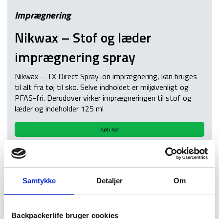
Imprægnering
Nikwax – Stof og læder
imprægnering spray
Nikwax – TX Direct Spray-on imprægnering, kan bruges
til alt fra tøj til sko. Selve indholdet er miljøvenligt og
PFAS-fri. Derudover virker imprægneringen til stof og
læder og indeholder 125 ml
Køb her
PFAS-fri imprægnering
Samtykke
Detaljer
Om
Du kan sagtens finde imprægnering uden PFAS i. Vi har f.eks.
Nikwax
og
Grangers Performance Repel
, som er nogle af de
bedste i feltet af miljøvenlig imprægnering. De er PFC-fri og
Backpackerlife bruger cookies
PFAS-fri.