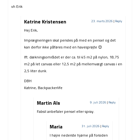
vh Erik
Katrine Kristensen
23. marts 2026
|
Reply
Hej Erik,
Imprægneringen skal pensles på med en pensel og det
kan derfor ikke påføres med en havesprøjte 😊
Ift. dækningsområdet er der ca. til 45 m2 på nylon, 18,75
m2 på let canvas eller 12,5 m2 på mellemvægt canvas i en
2,5 liter dunk.
DBH
Katrine, Backpackerlife
Martin Als
9. juli 2026
|
Reply
Fabsil anbefaler pensel eller spray.
Maria
31. juli 2026
|
Reply
I højre nederste hjørne på forsiden