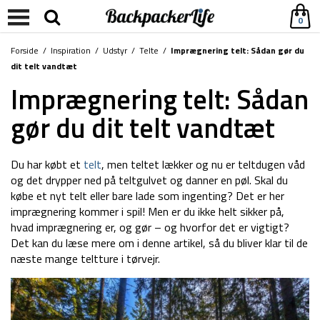
0
Forside
/
Inspiration
/
Udstyr
/
Telte
/
Imprægnering telt: Sådan gør du
dit telt vandtæt
Imprægnering telt: Sådan
gør du dit telt vandtæt
Du har købt et
telt
, men teltet lækker og nu er teltdugen våd
og det drypper ned på teltgulvet og danner en pøl. Skal du
købe et nyt telt eller bare lade som ingenting? Det er her
imprægnering kommer i spil! Men er du ikke helt sikker på,
hvad imprægnering er, og gør – og hvorfor det er vigtigt?
Det kan du læse mere om i denne artikel, så du bliver klar til de
næste mange teltture i tørvejr.