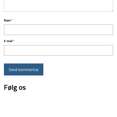
Navn
*
E-mail
*
Følg os