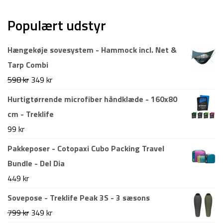
Populært udstyr
Hængekøje sovesystem - Hammock incl. Net &
Tarp Combi
Den
Den
598
kr
349
kr
oprindelige
aktuelle
Hurtigtørrende microfiber håndklæde - 160x80
pris
pris
cm - Treklife
var:
er:
99
kr
598 kr.
349 kr.
Pakkeposer - Cotopaxi Cubo Packing Travel
Bundle - Del Dia
449
kr
Sovepose - Treklife Peak 3S - 3 sæsons
Den
Den
799
kr
349
kr