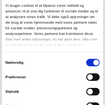
Vi bruger cookies til at tilpasse vores indhold og
Det kan være svært at finde imprægnering, der er PFAS fri,
annoncer, til at vise dig funktioner til sociale medier og til
dog er det nemt at finde, hvis du ved hvad du skal kigge efter.
at analysere vores trafik. Vi deler også oplysninger om
Her er nogle nøgleord som kan hjælpe dig på vej: PFC-fri,
din brug af vores hjemmeside med vores partnere inden
PFAS-fri, Flourcarbonfri, miljøvenlig eller økologisk.
for sociale medier, annonceringspartnere og
analysepartnere. Vores partnere kan kombinere disse
data med andre oplysninger, du har givet dem, eller som
Hvordan bliver mit telt vandtæt?
de har indsamlet fra din brug af deres tjenester.
Ved imprægnering af dit telt, opnår teltet vandtæthed og
holdbarhed, som dermed forbedrer levetiden.
Samtykkevalg
Hvilken imprægnering skal jeg vælge?
Nødvendig
Du kan bruge imprægnering fra f.eks. Nikwax eller Grangers,
der kommer i både voks og spray.
Præferencer
Hvordan imprægnerer jeg mit telt?
Anvend imprægneringen på tørt stof, spray elller pensel på
overfladerne og herefter lad det tørre.
Statistik
Hvor tit skal jeg imprægnere mit telt?
Når vand ikke længere er perler på overfladen, skal teltet