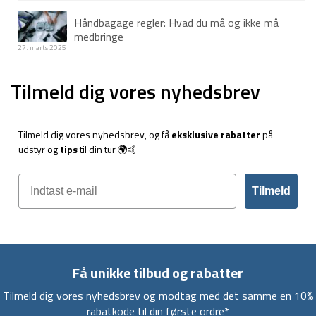
Håndbagage regler: Hvad du må og ikke må
medbringe
27. marts 2025
Tilmeld dig vores nyhedsbrev
Tilmeld dig vores nyhedsbrev, og få
eksklusive rabatter
på
udstyr og
tips
til din tur 🌍🤙
Tilmeld
Få unikke tilbud og rabatter
Tilmeld dig vores nyhedsbrev og modtag med det samme en 10%
rabatkode til din første ordre*