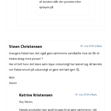
af dunken står der pensles eller
sprayes på.
Steen Christensen
18. maj 2026
|
Reply
Grangers Fabsil kan det også gøre sømmene vandtætte hvis de får et
ekstra strøg med pensel ?
Har et telt hvor det klare søm-tape indvendigt har løsnet sig, så tænkte
om Fabsil smurt på udvendigt vil gøre det tæt igen 🤔
Mvh
Steen
Katrine Kristensen
19. maj 2026
|
Reply
Hej Steen,
Fabsils produkter kan godt bruges til at gøre sømmene i dit