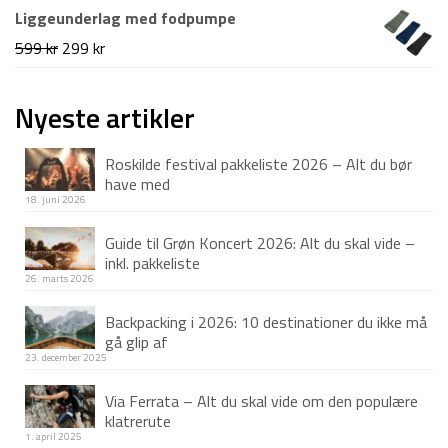
oprindelige
aktuelle
Liggeunderlag med fodpumpe
pris
pris
Den
Den
599
kr
299
kr
var:
er:
oprindelige
aktuelle
799 kr.
349 kr.
pris
pris
Nyeste artikler
var:
er:
Roskilde festival pakkeliste 2026 – Alt du bør
599 kr.
299 kr.
have med
18. juni 2026
Guide til Grøn Koncert 2026: Alt du skal vide –
inkl. pakkeliste
26. marts 2026
Backpacking i 2026: 10 destinationer du ikke må
gå glip af
23. december 2025
Via Ferrata – Alt du skal vide om den populære
klatrerute
1. april 2025