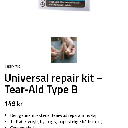
Tear-Aid
Universal repair kit –
Tear-Aid Type B
149
kr
Den gennemtestede Tear-Aid reparations-lap
Til PVC / vinyl (dry-bags, oppustelige både m.m.)
Gennemsigtig