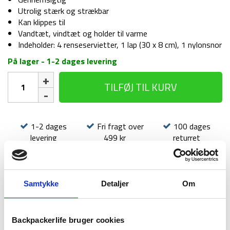
Utrolig stærk og strækbar
Kan klippes til
Vandtæt, vindtæt og holder til varme
Indeholder: 4 renseservietter, 1 lap (30 x 8 cm), 1 nylonsnor
På lager - 1-2 dages levering
Universal
TILFØJ TIL KURV
repair
kit
-
Tear-
1-2 dages
Fri fragt over
100 dages
Aid
levering
499 kr
returret
Type
B
antal
Samtykke
Detaljer
Om
BESKRIVELSE
BRAND
FAQ
Backpackerlife bruger cookies