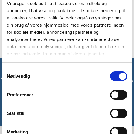
Har du været uheldig på tur, eller vil du gerne kunne reparerer
Vi bruger cookies til at tilpasse vores indhold og
skader på dit udstyr på turen, så er Tear-Aid’s universale
annoncer, til at vise dig funktioner til sociale medier og til
repair kit et solidt valg. Tear-Aid B er en reparationslap, som
at analysere vores trafik. Vi deler også oplysninger om
er lavet i et vandtæt, vindtæt og strækbart materiale, som
din brug af vores hjemmeside med vores partnere inden
kan bruges på vinyl og PVC overflader. Dermed kan du
for sociale medier, annonceringspartnere og
reparerer alt fra oppustelige både, dry-bags over til vinyltelte.
analysepartnere. Vores partnere kan kombinere disse
data med andre oplysninger, du har givet dem, eller som
de har indsamlet fra din brug af deres tjenester.
Få unikke tilbud og rabatter
Samtykkevalg
Nødvendig
Tilmeld dig vores nyhedsbrev og modtag med det samme en 10%
rabatkode til din første ordre*
Præferencer
Tilmeld
Statistik
*Gælder ikke allerede nedsatte varer
Marketing