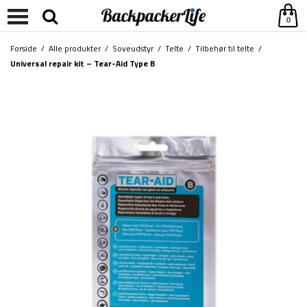
0
Forside
/
Alle produkter
/
Soveudstyr
/
Telte
/
Tilbehør til telte
/
Universal repair kit – Tear-Aid Type B