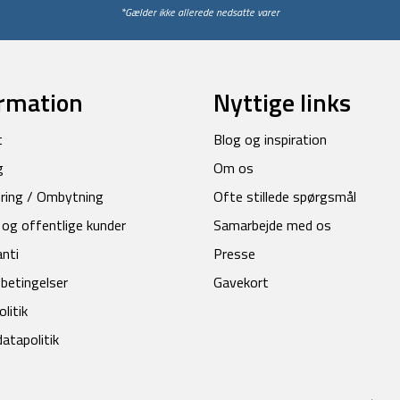
*Gælder ikke allerede nedsatte varer
rmation
Nyttige links
t
Blog og inspiration
g
Om os
ring / Ombytning
Ofte stillede spørgsmål
 og offentlige kunder
Samarbejde med os
anti
Presse
betingelser
Gavekort
litik
atapolitik