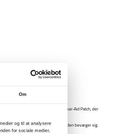
Om
 fleksibelt plaster, også kendt som Tear-Aid Patch, der
 medier og til at analysere
rfor ideelt til reparationer hvor overfladen bevæger sig.
nden for sociale medier,