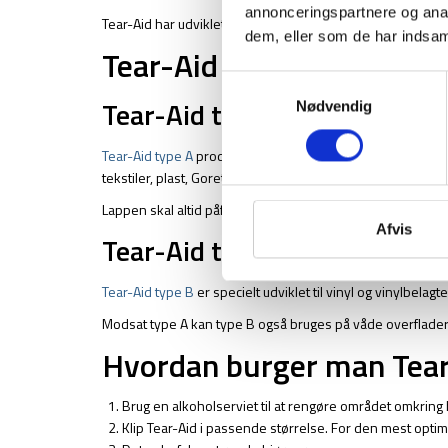
annonceringspartnere og anal
Tear-Aid har udviklet to produkter der virker på hvert sit 
dem, eller som de har indsaml
Tear-Aid type A og Type B
Samtykkevalg
Tear-Aid type A
Nødvendig
Tear-Aid type A
produktet er det mest alsidige af de to pro
tekstiler, plast, Goretex, Polyethylen, polypropulen, polyur
Lappen skal altid påføres på en helt tør overflade for at s
Afvis
Tear-Aid type B
Tear-Aid type B
er specielt udviklet til vinyl og vinylbelagt
Modsat type A kan type B også bruges på våde overflader. D
Hvordan burger man Tear
Brug en alkoholserviet til at rengøre området omkring 
Klip Tear-Aid i passende størrelse. For den mest opti