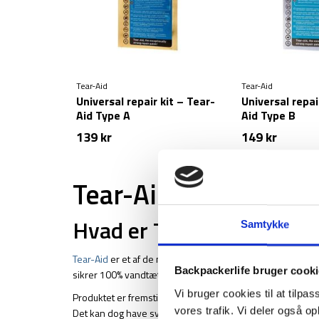
Tear-Aid
Tear-Aid
Universal repair kit – Tear-
Universal repai
Aid Type A
Aid Type B
139
kr
149
kr
Tear-Aid
Hvad er Tear-Aid?
Samtykke
Tear-Aid
er et af de mest pålidelige reperationsprodukter 
Backpackerlife bruger cook
sikrer 100% vandtæt og lufttæt forsegling på alt lige fra tøj 
Vi bruger cookies til at tilpas
Produktet er fremstillet i et ekstremt slidstærkt og samtid
vores trafik. Vi deler også 
Det kan dog have svært ved at binde sig silikonebelagte st