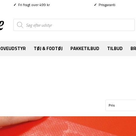
✓
Fri fragt over 499 kr
✓
Prisgaranti
Products
search
SOVEUDSTYR
TØJ & FODTØJ
PAKKETILBUD
TILBUD
B
Pris