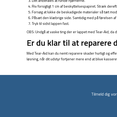
Det anbefales at runde hjørnerne.
Riv forsigtigt 1 cm af beskyttelsespapiret. Stræk dereft
Forsøg at lukke de beskadigede materialer så tæt mo
Påsæt den klæbrige side. Samtidig med på førelsen af 
Tryk til sidst lappen fast.
OBS: Undgå at vaske ting der er lappet med Tear-Aid, da det 
Er du klar til at reparere 
Med Tear-Aid kan du nemt reparere skader hurtigt og effekti
løsning, når dit udstyr fortjener mere end at blive kassere
Tilmeld dig v