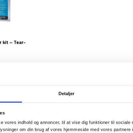
r kit – Tear-
Detaljer
til outdoor-udstyr,
tøj
og
telte
. Man kan se produktet som en ekstra stærkt og
ies
til
oppusteligt udstyr
.
se vores indhold og annoncer, til at vise dig funktioner til sociale
igt elastisk materiale, der former sig efter overfladen. Tear-Aid lappen er de
oplysninger om din brug af vores hjemmeside med vores partnere i
offer.