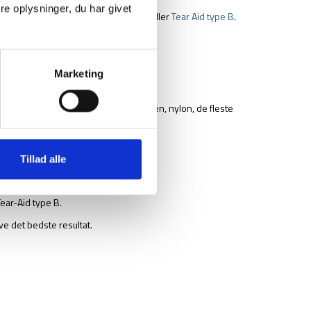
e oplysninger, du har givet
ermed om du skal vælge
Tear Aid type a
eller
Tear Aid type B
.
Marketing
der blandt andet: lærred, gummi, neopren, nylon, de fleste
Tillad alle
Tear-Aid type B.
ve det bedste resultat.
.