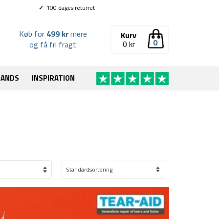
✓
100 dages returret
Køb for
499 kr
mere
Kurv
0
0
kr
og få fri fragt
RANDS
INSPIRATION