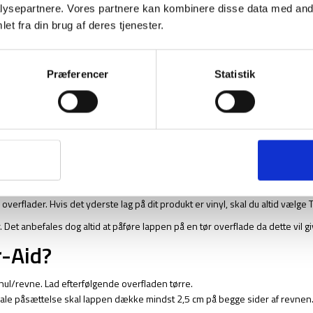
ysepartnere. Vores partnere kan kombinere disse data med andr
materiale. Det er derfor vigtigt at vide hvilket materiale du skal lappe og d
et fra din brug af deres tjenester.
 – hvad er forskellen?
Præferencer
Statistik
dukter. Den er skabt til at kan klæbe til et langt forskelligt materiale herun
ethan, ikke olieret læder, akryl, glasfiber og aluminium.
ikre bedste vedhæftning til produktet.
e overflader. Hvis det yderste lag på dit produkt er vinyl, skal du altid vælge 
et anbefales dog altid at påføre lappen på en tør overflade da dette vil gi
-Aid?
hul/revne. Lad efterfølgende overfladen tørre.
male påsættelse skal lappen dække mindst 2,5 cm på begge sider af revnen