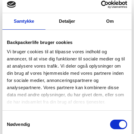
levering
499 kr
returret
Samtykke
Detaljer
Om
Backpackerlife bruger cookies
BESKRIVELSE
YDERLIGERE INFORMATION
Vi bruger cookies til at tilpasse vores indhold og
BRAND
FAQ
annoncer, til at vise dig funktioner til sociale medier og til
at analysere vores trafik. Vi deler også oplysninger om
din brug af vores hjemmeside med vores partnere inden
for sociale medier, annonceringspartnere og
analysepartnere. Vores partnere kan kombinere disse
data med andre oplysninger, du har givet dem, eller som
de har indsamlet fra din brug af deres tjenester.
Samtykkevalg
Nødvendig