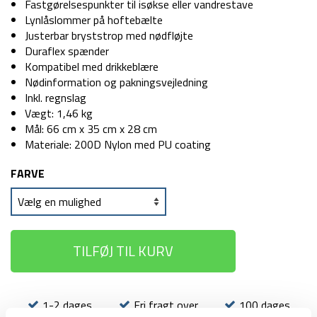
Fastgørelsespunkter til isøkse eller vandrestave
Lynlåslommer på hoftebælte
Justerbar bryststrop med nødfløjte
Duraflex spænder
Kompatibel med drikkeblære
Nødinformation og pakningsvejledning
Inkl. regnslag
Vægt: 1,46 kg
Mål: 66 cm x 35 cm x 28 cm
Materiale: 200D Nylon med PU coating
FARVE
TILFØJ TIL KURV
1-2 dages
Fri fragt over
100 dages