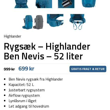
Highlander
Rygsæk – Highlander
Ben Nevis – 52 liter
Den
Den
699
kr
999
kr
GRATIS FRAGT & RETUR
oprindelige
aktuelle
pris
pris
Ben Nevis rygsæk fra Highlander
var:
er:
Kapacitet: 52 L
999 kr.
699 kr.
Justerbart rygsystem
Airflow rygsystem
Lynlåsrum i låget
Let adgang til hovedrum