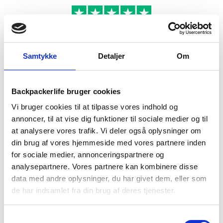
Samtykke
Detaljer
Om
BESKRIVELSE
YDERLIGERE INFORMATION
BRAND
FAQ
Backpackerlife bruger cookies
Vi bruger cookies til at tilpasse vores indhold og
annoncer, til at vise dig funktioner til sociale medier og til
at analysere vores trafik. Vi deler også oplysninger om
din brug af vores hjemmeside med vores partnere inden
for sociale medier, annonceringspartnere og
analysepartnere. Vores partnere kan kombinere disse
data med andre oplysninger, du har givet dem, eller som
de har indsamlet fra din brug af deres tjenester.
Samtykkevalg
Dette selvoppustelige liggeunderlag fra Treklife er designet