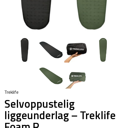
Treklife
Selvoppustelig
liggeunderlag – Treklife
Foam R