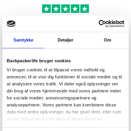
BESKRIVELSE
YDERLIGERE INFORMATION
Samtykke
Detaljer
Om
BRAND
FAQ
Backpackerlife bruger cookies
Vi bruger cookies til at tilpasse vores indhold og
annoncer, til at vise dig funktioner til sociale medier og til
at analysere vores trafik. Vi deler også oplysninger om
din brug af vores hjemmeside med vores partnere inden
for sociale medier, annonceringspartnere og
analysepartnere. Vores partnere kan kombinere disse
data med andre oplysninger, du har givet dem, eller som
de har indsamlet fra din brug af deres tjenester.
Treklife Foam siddeunderlaget er lavet i et blødt skum-