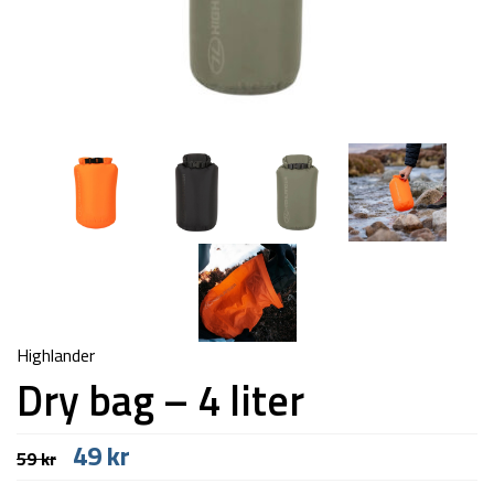
Highlander
Dry bag – 4 liter
Den
Den
49
kr
59
kr
oprindelige
aktuelle