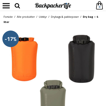
0
Forside
/
Alle produkter
/
Udstyr
/
Drybags & pakkeposer
/
Dry bag – 4
liter
-17%