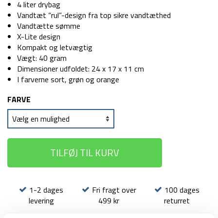
pris
pris
4 liter drybag
var:
er:
Vandtæt “rul”-design fra top sikre vandtæthed
59 kr.
49 kr.
Vandtætte sømme
X-Lite design
Kompakt og letvægtig
Vægt: 40 gram
Dimensioner udfoldet: 24 x 17 x 11 cm
I farverne sort, grøn og orange
FARVE
TILFØJ TIL KURV
1-2 dages
Fri fragt over
100 dages
levering
499 kr
returret