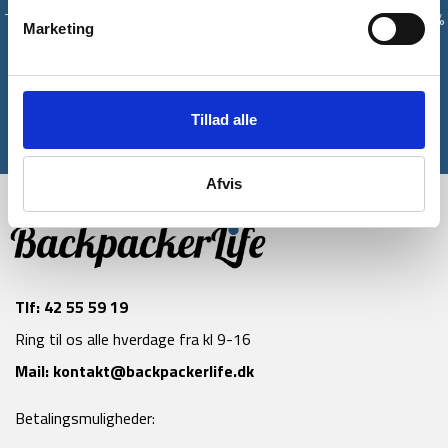
Tilmeld dig vores nyhedsbrev og modtag med det samme en 10%
Marketing
rabatkode til din første ordre*
Tilmeld
Tillad alle
*Gælder ikke allerede nedsatte varer
Afvis
Tlf:
42 55 59 19
Ring til os alle hverdage fra kl 9-16
Mail:
kontakt@backpackerlife.dk
Betalingsmuligheder: