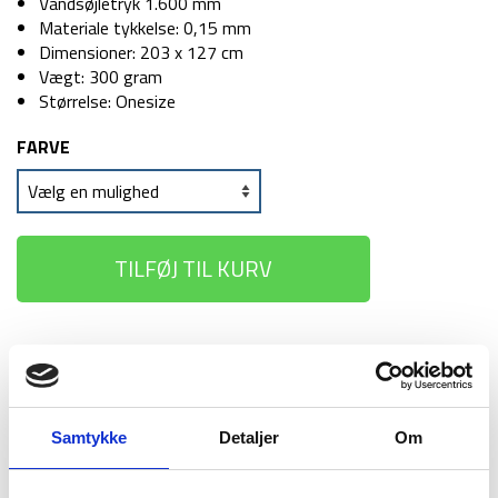
Vandsøjletryk 1.600 mm
Materiale tykkelse: 0,15 mm
Dimensioner: 203 x 127 cm
Vægt: 300 gram
Størrelse: Onesize
FARVE
TILFØJ TIL KURV
1-2 dages
Fri fragt over
100 dages
levering
499 kr
returret
Samtykke
Detaljer
Om