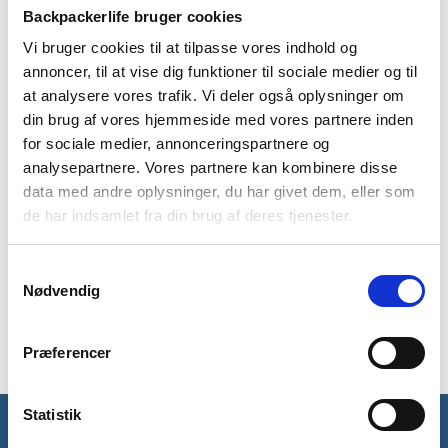
Backpackerlife bruger cookies
BESKRIVELSE
YDERLIGERE INFORMATION
Vi bruger cookies til at tilpasse vores indhold og
annoncer, til at vise dig funktioner til sociale medier og til
BRAND
FAQ
at analysere vores trafik. Vi deler også oplysninger om
din brug af vores hjemmeside med vores partnere inden
Denne poncho fra Mil-Tec er et let regnslag med hætte. Dens
vægt og fylde gør den nem at have med i rygsækken, så du er
for sociale medier, annonceringspartnere og
forberedt hvis det begynder at regne på turen. Langs siderne
analysepartnere. Vores partnere kan kombinere disse
på ponchoen finder du knapper, så den kan sidde tæt på
data med andre oplysninger, du har givet dem, eller som
kroppen i blæst. Med en poncho kan du holde dig tør og
de har indsamlet fra din brug af deres tjenester.
samtidig få luft ind gennem siderne, så det ikke bliver fugtigt
inde i ponchoen og ved dit tøj. Ponchoen fra Mil-Tec er
Samtykkevalg
dermed et billigt og nemt alternativ til et helt regnsæt.
Nødvendig
Ponchoen kommer med opbevaringspose, som kan bruges til
at pakke ponchoen i.
Præferencer
Statistik
Få unikke tilbud og rabatter