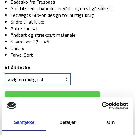
Badesko fra Trespass
God til steder hvor det er vådt og du vil gå sikkert
Letvægts Slip-on design for hurtigt brug
Snøre til at lukke
Anti-skrid sål
Åndbart og strækbart materiale
Størrelser: 37 – 46
Unisex
Farve: Sort
STØRRELSE
TILFØJ TIL KURV
Samtykke
1-2 dages
Fri fragt over
Detaljer
100 dages
Om
levering
499 kr
returret