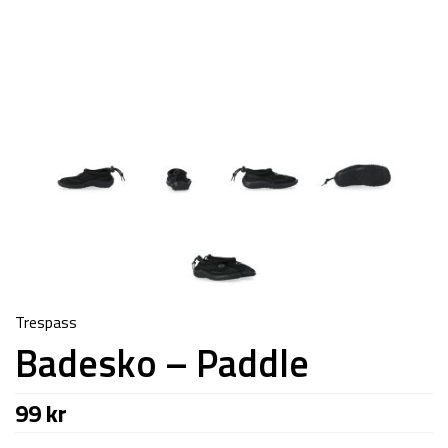
Trespass
Badesko – Paddle
99
kr