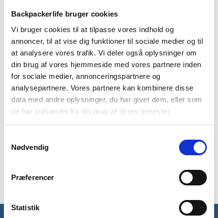
Backpackerlife bruger cookies
Vi bruger cookies til at tilpasse vores indhold og
annoncer, til at vise dig funktioner til sociale medier og til
at analysere vores trafik. Vi deler også oplysninger om
BESKRIVELSE
YDERLIGERE INFORMATION
din brug af vores hjemmeside med vores partnere inden
for sociale medier, annonceringspartnere og
BRAND
FAQ
analysepartnere. Vores partnere kan kombinere disse
data med andre oplysninger, du har givet dem, eller som
Paddle badesko fra skotske Trespass. De er gode til ture hvor
de har indsamlet fra din brug af deres tjenester.
det er vådt og du gerne vil gå sikkert, uden at være bange for
at falde. Paddle er i et Slip-on design, så du nemt og hurtigt
kan tage dem på. Snøren kan bruges til at fastgøre og lukke
Samtykkevalg
badeskoen, så den får en bedre pasform. De kommer i et let,
Nødvendig
åndbart og strækbart materiale med en anti-skrid sål, så du er
sikker på at stå og gå fast på en våd bund.
Præferencer
Statistik