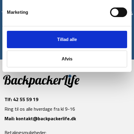
Få unikke tilbud og rabatter
Marketing
Tilmeld dig vores nyhedsbrev og modtag med det samme en 10%
rabatkode til din første ordre*
Tilmeld
Tillad alle
*Gælder ikke allerede nedsatte varer
Afvis
Tlf:
42 55 59 19
Ring til os alle hverdage fra kl 9-16
Mail:
kontakt@backpackerlife.dk
Betalingsmuligheder: