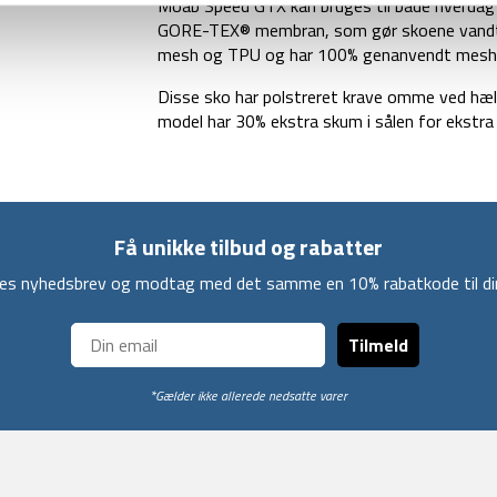
Moab Speed GTX kan bruges til både hverdag og
GORE-TEX® membran, som gør skoene vandtæt
mesh og TPU og har 100% genanvendt mesh
Disse sko har polstreret krave omme ved hæl
model har 30% ekstra skum i sålen for ekstra
Få unikke tilbud og rabatter
ores nyhedsbrev og modtag med det samme en 10% rabatkode til din
Tilmeld
*Gælder ikke allerede nedsatte varer