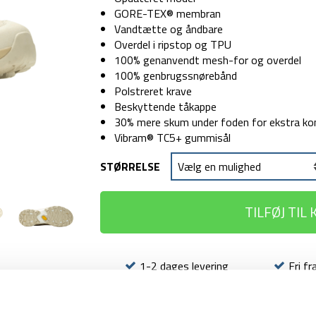
1.499 kr.
899 kr.
GORE-TEX® membran
Vandtætte og åndbare
Overdel i ripstop og TPU
100% genanvendt mesh-for og overdel
100% genbrugssnørebånd
Polstreret krave
Beskyttende tåkappe
30% mere skum under foden for ekstra k
Vibram® TC5+ gummisål
STØRRELSE
TILFØJ TIL
1-2 dages levering
Fri fr