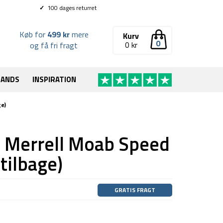
✓
100 dages returret
Køb for
499 kr
mere
Kurv
0
0
kr
og få fri fragt
RANDS
INSPIRATION
ge)
 Merrell Moab Speed
tilbage)
GRATIS FRAGT