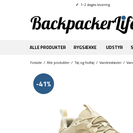
✓
1-2 dages levering
ALLE PRODUKTER
RYGSÆKKE
UDSTYR
Forside
/
Alle produkter
/
Tøj og fodtøj
/
Vandrestøvler
/
Van
-41%