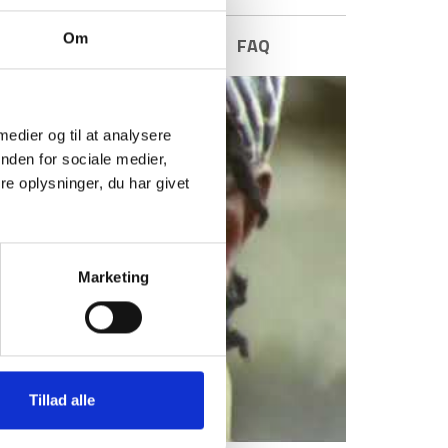
Om
E INFORMATION
BRAND
FAQ
 medier og til at analysere
nden for sociale medier,
e oplysninger, du har givet
Marketing
Tillad alle