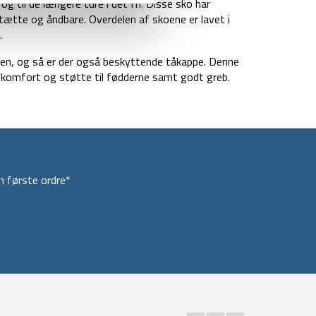
 til de længere ture i det fri. Disse sko har
te og åndbare. Overdelen af skoene er lavet i
.
en, og så er der også beskyttende tåkappe. Denne
 komfort og støtte til fødderne samt godt greb.
 første ordre*