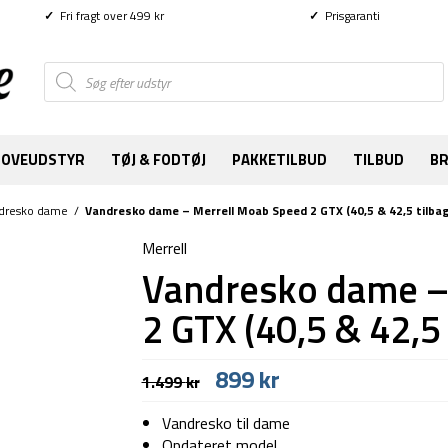
✓
Fri fragt over 499 kr
✓
Prisgaranti
Products
search
SOVEUDSTYR
TØJ & FODTØJ
PAKKETILBUD
TILBUD
B
dresko dame
/
Vandresko dame – Merrell Moab Speed 2 GTX (40,5 & 42,5 tilba
Merrell
Vandresko dame –
2 GTX (40,5 & 42,5 
Den
Den
899
kr
1.499
kr
oprindelige
aktuelle
pris
pris
Vandresko til dame
var:
er:
Opdateret model