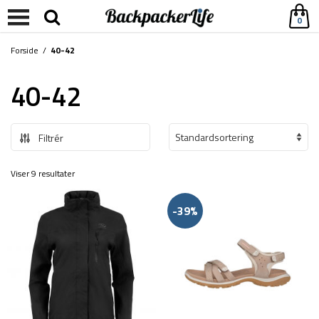
0
Forside
/
40-42
40-42
Filtrér
Viser 9 resultater
-39%