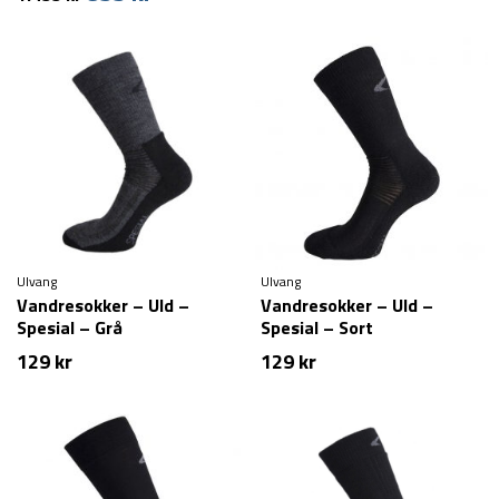
oprindelige
aktuelle
pris
pris
var:
er:
1.499 kr.
899 kr.
Ulvang
Ulvang
Vandresokker – Uld –
Vandresokker – Uld –
Spesial – Grå
Spesial – Sort
129
kr
129
kr