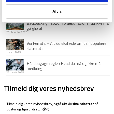
Guide til Grøn Koncert 2026: Alt du skal vide –
inkl. pakkeliste
Afvis
26. marts 2026
Backpacking i 2026: 10 destinationer du ikke må
gå glip af
23. december 2025
Via Ferrata – Alt du skal vide om den populære
klatrerute
1. april 2025
Håndbagage regler: Hvad du må og ikke må
medbringe
27. marts 2025
Tilmeld dig vores nyhedsbrev
Tilmeld dig vores nyhedsbrev, og få
eksklusive rabatter
på
udstyr og
tips
til din tur 🌍🤙