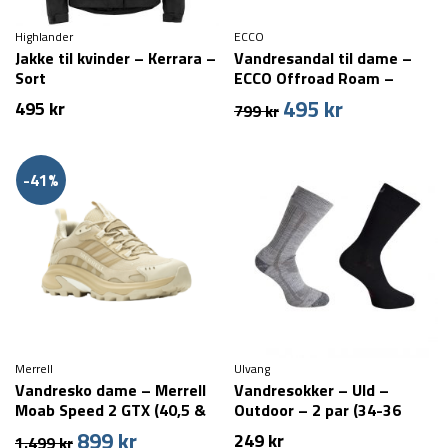
Highlander
ECCO
Jakke til kvinder – Kerrara –
Vandresandal til dame –
Sort
ECCO Offroad Roam –
Beige
495
kr
Den
Den
495
kr
799
kr
oprindelige
aktuelle
pris
pris
var:
er:
-41%
799 kr.
495 kr.
Merrell
Ulvang
Vandresko dame – Merrell
Vandresokker – Uld –
Moab Speed 2 GTX (40,5 &
Outdoor – 2 par (34-36
42,5 tilbage)
tilbage)
899
kr
Den
Den
249
kr
1.499
kr