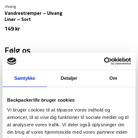
Ulvang
Vandrestrømper – Ulvang
Liner – Sort
149
kr
Følg os
Samtykke
Detaljer
Om
Populært udstyr
Backpackerlife bruger cookies
Vi bruger cookies til at tilpasse vores indhold og
Telt - Tipi - 4 personer
annoncer, til at vise dig funktioner til sociale medier og til
1.299
kr
at analysere vores trafik. Vi deler også oplysninger om
din brug af vores hjemmeside med vores partnere inden
Vandresandal dame - Keen Hyperport H2 - Grå