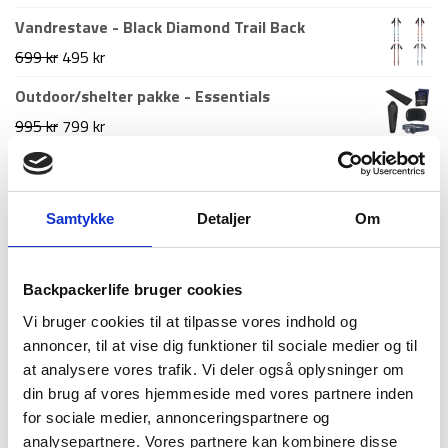
598 kr.
349 kr.
oprindelige
aktuelle
Vandrestave - Black Diamond Trail Back
pris
pris
Den
Den
699
kr
495
kr
var:
er:
oprindelige
aktuelle
Outdoor/shelter pakke - Essentials
999 kr.
549 kr.
pris
pris
Den
Den
995
kr
799
kr
var:
er:
oprindelige
aktuelle
Liggeunderlag med fodpumpe
699 kr.
495 kr.
pris
pris
Den
Den
599
kr
299
kr
var:
er:
Samtykke
Detaljer
Om
oprindelige
aktuelle
995 kr.
799 kr.
pris
pris
Nyeste artikler
var:
er:
Backpackerlife bruger cookies
Roskilde festival pakkeliste 2026 – Alt du bør
599 kr.
299 kr.
Vi bruger cookies til at tilpasse vores indhold og
have med
annoncer, til at vise dig funktioner til sociale medier og til
18. juni 2026
at analysere vores trafik. Vi deler også oplysninger om
Guide til Grøn Koncert 2026: Alt du skal vide –
din brug af vores hjemmeside med vores partnere inden
inkl. pakkeliste
for sociale medier, annonceringspartnere og
26. marts 2026
analysepartnere. Vores partnere kan kombinere disse