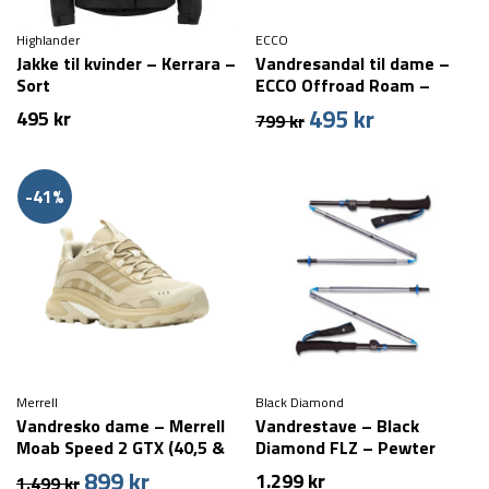
Highlander
ECCO
Jakke til kvinder – Kerrara –
Vandresandal til dame –
Sort
ECCO Offroad Roam –
Beige
495
kr
Den
Den
495
kr
799
kr
oprindelige
aktuelle
pris
pris
var:
er:
-41%
799 kr.
495 kr.
Merrell
Black Diamond
Vandresko dame – Merrell
Vandrestave – Black
Moab Speed 2 GTX (40,5 &
Diamond FLZ – Pewter
42,5 tilbage)
899
kr
Den
Den
1.299
kr
1.499
kr