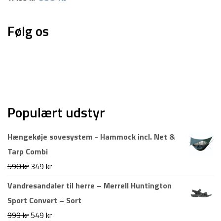
oprindelige
aktuelle
pris
pris
Følg os
var:
er:
1.499 kr.
899 kr.
Populært udstyr
Hængekøje sovesystem - Hammock incl. Net &
Tarp Combi
Den
Den
598
kr
349
kr
oprindelige
aktuelle
Vandresandaler til herre – Merrell Huntington
pris
pris
Sport Convert – Sort
var:
er:
Den
Den
999
kr
549
kr