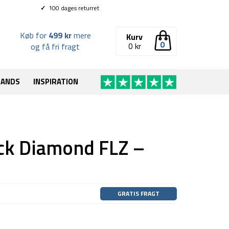
✓
100 dages returret
Køb for
499 kr
mere
Kurv
0
0
kr
og få fri fragt
RANDS
INSPIRATION
ck Diamond FLZ –
GRATIS FRAGT