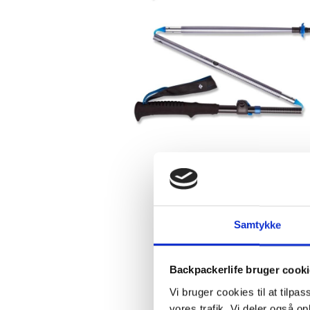
Samtykke
Backpackerlife bruger cook
Vi bruger cookies til at tilpas
vores trafik. Vi deler også 