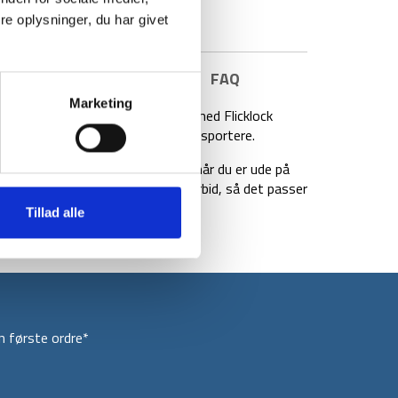
e oplysninger, du har givet
E INFORMATION
BRAND
FAQ
Marketing
ond. De har et foldbart design med Flicklock
ver nemme at pakke sammen og transportere.
reb, for en behagelig oplevelse, når du er ude på
kiftelige Tech Tips i gummi og karbid, så det passer
Tillad alle
 første ordre*