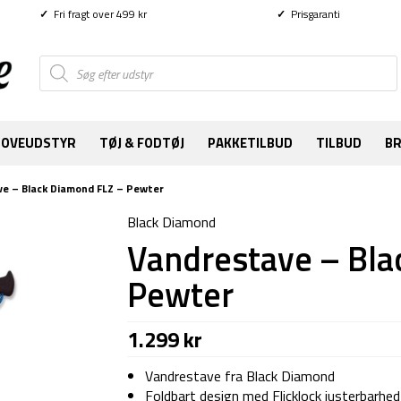
✓
Fri fragt over 499 kr
✓
Prisgaranti
Products
search
SOVEUDSTYR
TØJ & FODTØJ
PAKKETILBUD
TILBUD
B
e – Black Diamond FLZ – Pewter
Black Diamond
Vandrestave – Bla
Pewter
1.299
kr
Vandrestave fra Black Diamond
Foldbart design med Flicklock justerbarhed