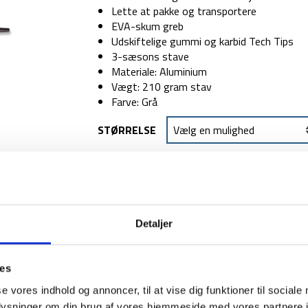
Lette at pakke og transportere
EVA-skum greb
Udskiftelige gummi og karbid Tech Tips
3-sæsons stave
Materiale: Aluminium
Vægt: 210 gram stav
Farve: Grå
STØRRELSE
TILFØJ TIL
Backpackerlife 
Detaljer
Dupper
Dupper til vandrestave - Black 
til
ies
vandrestave
1-2 dages levering
Fri fr
se vores indhold og annoncer, til at vise dig funktioner til sociale
-
oplysninger om din brug af vores hjemmeside med vores partnere i