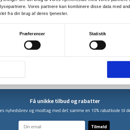
Black
Diamond
ysepartnere. Vores partnere kan kombinere disse data med andr
Z-
et fra din brug af deres tjenester.
pole
BESKRIVELSE
YDERLIGER
rubber
tip
Præferencer
Statistik
FLZ vandrestave fra verdenskendte Black Diam
protector
justering. De kan foldes 3 gange, så de bli
FLZ er lavet i aluminium og har et EVA-skum g
vandreture rundt omkring i verden. De har uds
til hvad du har brug for.
Få unikke tilbud og rabatter
ores nyhedsbrev og modtag med det samme en 10% rabatkode til din
Tilmeld