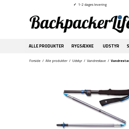
✓
1-2 dages levering
ALLE PRODUKTER
RYGSÆKKE
UDSTYR
Forside
/
Alle produkter
/
Udstyr
/
Vandrestave
/
Vandrestav