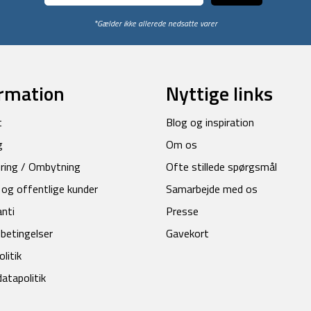
*Gælder ikke allerede nedsatte varer
rmation
Nyttige links
t
Blog og inspiration
g
Om os
ring / Ombytning
Ofte stillede spørgsmål
 og offentlige kunder
Samarbejde med os
anti
Presse
betingelser
Gavekort
litik
atapolitik