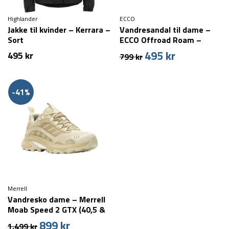
Highlander
ECCO
Jakke til kvinder – Kerrara –
Vandresandal til dame –
Sort
ECCO Offroad Roam –
Beige
495
kr
Den
Den
495
kr
799
kr
oprindelige
aktuelle
pris
pris
var:
er:
-41%
799 kr.
495 kr.
Merrell
Vandresko dame – Merrell
Moab Speed 2 GTX (40,5 &
42,5 tilbage)
899
kr
Den
Den
1.499
kr