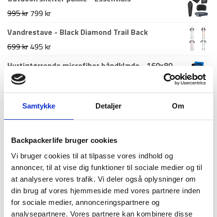
pris
pris
Den
Den
995
kr
799
kr
var:
er:
oprindelige
aktuelle
Vandrestave - Black Diamond Trail Back
598 kr.
349 kr.
pris
pris
Den
Den
699
kr
495
kr
var:
er:
oprindelige
aktuelle
Hurtigtørrende microfiber håndklæde - 160x80
995 kr.
799 kr.
pris
pris
cm - Treklife
var:
er:
99
kr
699 kr.
495 kr.
Samtykke
Detaljer
Om
Nyeste artikler
Backpackerlife bruger cookies
Roskilde festival pakkeliste 2026 – Alt du bør
Vi bruger cookies til at tilpasse vores indhold og
have med
annoncer, til at vise dig funktioner til sociale medier og til
18. juni 2026
at analysere vores trafik. Vi deler også oplysninger om
Guide til Grøn Koncert 2026: Alt du skal vide –
din brug af vores hjemmeside med vores partnere inden
inkl. pakkeliste
for sociale medier, annonceringspartnere og
26. marts 2026
analysepartnere. Vores partnere kan kombinere disse