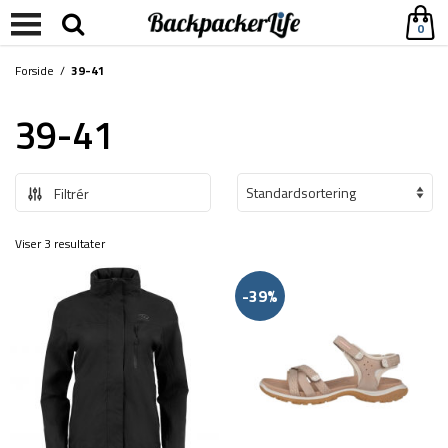
0
Forside
/
39-41
39-41
Filtrér
Viser 3 resultater
-39%