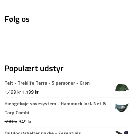
oprindelige
aktuelle
pris
pris
Følg os
var:
er:
1.499 kr.
899 kr.
Populært udstyr
Telt - Treklife Terra - 5 personer - Grøn
Den
Den
1.499
kr
1.199
kr
oprindelige
aktuelle
Hængekøje sovesystem - Hammock incl. Net &
pris
pris
Tarp Combi
var:
er:
Den
Den
598
kr
349
kr
1.499 kr.
1.199 kr.
oprindelige
aktuelle
Outdoor/shelter pakke - Essentials