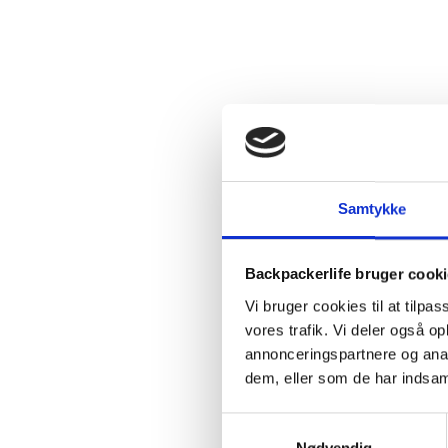
Samtykke
Backpackerlife bruger cook
Vi bruger cookies til at tilpas
vores trafik. Vi deler også 
annonceringspartnere og anal
dem, eller som de har indsaml
Samtykkevalg
Nødvendig