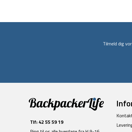
Tilmeld dig v
Info
Kontak
Tlf:
42 55 59 19
Leverin
Ring til os alle hverdage fra kl 9-16