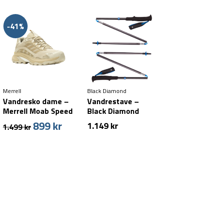
-41%
Merrell
Black Diamond
Vandresko dame –
Vandrestave –
Merrell Moab Speed
Black Diamond
2 GTX (40,5 & 42,5
Distance Z –
899
kr
Den
Den
1.149
kr
1.499
kr
tilbage)
Pewter
e
oprindelige
aktuelle
pris
pris
var:
er:
1.499 kr.
899 kr.