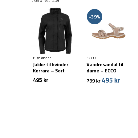
Viser 4 resultater
-39%
Highlander
ECCO
Jakke til kvinder –
Vandresandal til
Kerrara – Sort
dame – ECCO
Offroad Roam –
495
kr
Den
Den
495
kr
799
kr
Beige
oprindelige
aktuell
pris
pris
var:
er:
799 kr.
495 kr.