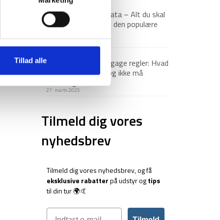
Via Ferrata – Alt du skal
vide om den populære
klatrerute
1. april 2025
Tillad alle
Håndbagage regler: Hvad
du må og ikke må
medbringe
27. marts 2025
Tilmeld dig vores
nyhedsbrev
Tilmeld dig vores nyhedsbrev, og få
eksklusive rabatter
på udstyr og
tips
til din tur 🌍🤙
Tilmeld