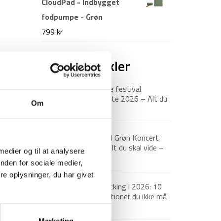
CloudPad - Indbygget
fodpumpe - Grøn
799
kr
Nyeste artikler
Roskilde festival
pakkeliste 2026 – Alt du
Om
bør have med
18. juni 2026
Guide til Grøn Koncert
2026: Alt du skal vide –
 medier og til at analysere
inkl. pakkeliste
nden for sociale medier,
26. marts 2026
e oplysninger, du har givet
Backpacking i 2026: 10
destinationer du ikke må
gå glip af
23. december 2025
Marketing