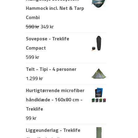
Hammock incl. Net & Tarp
Combi
Den
Den
598
kr
349
kr
oprindelige
aktuelle
Sovepose - Treklife
pris
pris
Compact
var:
er:
599
kr
598 kr.
349 kr.
Telt - Tipi - 4 personer
1.299
kr
Hurtigtørrende microfiber
håndklæde - 160x80 cm -
Treklife
99
kr
Liggeunderlag - Treklife