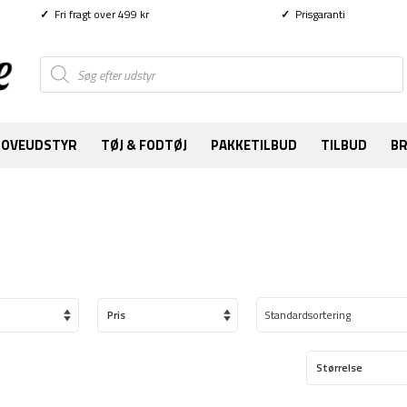
✓
Fri fragt over 499 kr
✓
Prisgaranti
Products
search
SOVEUDSTYR
TØJ & FODTØJ
PAKKETILBUD
TILBUD
B
Pris
Størrelse