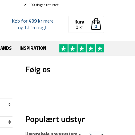
✓
100 dages returret
Køb for
499 kr
mere
Kurv
0
0
kr
og få fri fragt
RANDS
INSPIRATION
Følg os
Populært udstyr
Hængekøje sovesystem -