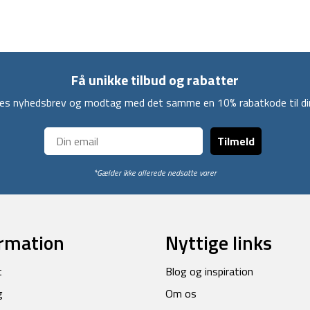
Få unikke tilbud og rabatter
ores nyhedsbrev og modtag med det samme en 10% rabatkode til din
Tilmeld
*Gælder ikke allerede nedsatte varer
rmation
Nyttige links
t
Blog og inspiration
g
Om os