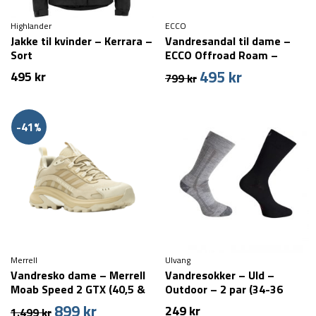
Highlander
ECCO
Jakke til kvinder – Kerrara –
Vandresandal til dame –
Sort
ECCO Offroad Roam –
Beige
495
kr
Den
Den
495
kr
799
kr
oprindelige
aktuelle
pris
pris
var:
er:
-41%
799 kr.
495 kr.
Merrell
Ulvang
Vandresko dame – Merrell
Vandresokker – Uld –
Moab Speed 2 GTX (40,5 &
Outdoor – 2 par (34-36
42,5 tilbage)
tilbage)
899
kr
Den
Den
249
kr
1.499
kr