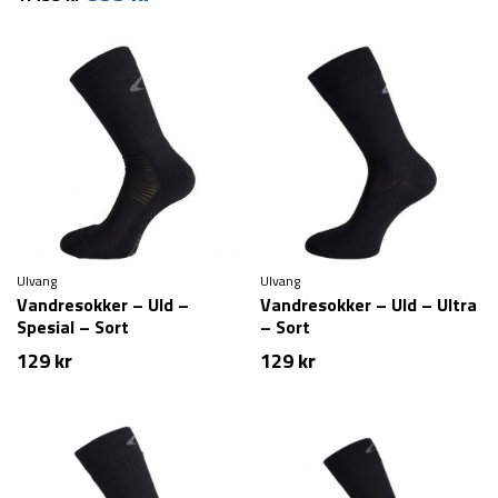
oprindelige
aktuelle
pris
pris
var:
er:
1.499 kr.
899 kr.
Ulvang
Ulvang
Vandresokker – Uld –
Vandresokker – Uld – Ultra
Spesial – Sort
– Sort
129
kr
129
kr