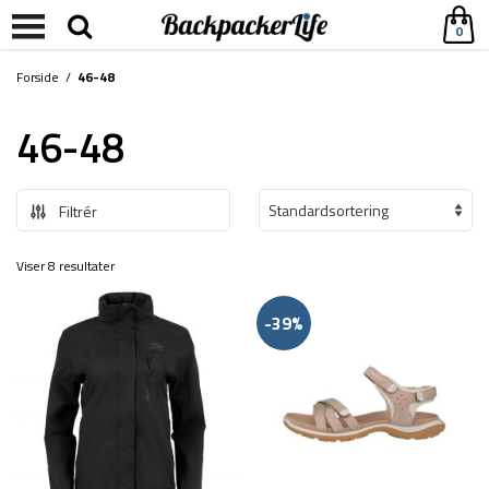
0
Forside
/
46-48
46-48
Filtrér
Viser 8 resultater
-39%