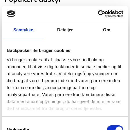
Liggeunderlag - Treklife CloudPad - Indbygget
fodpumpe - Grøn
799
kr
Samtykke
Detaljer
Om
Telt - Tipi - 4 personer
1.299
kr
Backpackerlife bruger cookies
Vi bruger cookies til at tilpasse vores indhold og
Hængekøje sovesystem - Hammock incl. Net &
annoncer, til at vise dig funktioner til sociale medier og til
Tarp Combi
at analysere vores trafik. Vi deler også oplysninger om
Den
Den
598
kr
349
kr
din brug af vores hjemmeside med vores partnere inden
oprindelige
aktuelle
for sociale medier, annonceringspartnere og
Vandresandal dame - Keen Hyperport H2 - Grå
analysepartnere. Vores partnere kan kombinere disse
pris
pris
1.099
kr
data med andre oplysninger, du har givet dem, eller som
var:
er:
de har indsamlet fra din brug af deres tjenester.
Outdoor/shelter pakke - Essentials
598 kr.
349 kr.
Den
Den
995
kr
799
kr
Samtykkevalg
oprindelige
aktuelle
Nødvendig