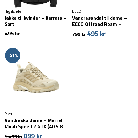
Highlander
ECCO
Jakke til kvinder – Kerrara –
Vandresandal til dame –
Sort
ECCO Offroad Roam –
Beige
495
kr
Den
Den
495
kr
799
kr
oprindelige
aktuelle
pris
pris
var:
er:
-41%
799 kr.
495 kr.
Merrell
Vandresko dame – Merrell
Moab Speed 2 GTX (40,5 &
42,5 tilbage)
899
kr
Den
Den
1.499
kr