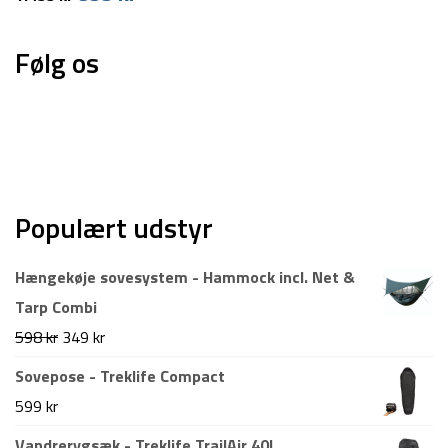
oprindelige
aktuelle
pris
pris
Følg os
var:
er:
1.499 kr.
899 kr.
Populært udstyr
Hængekøje sovesystem - Hammock incl. Net &
Tarp Combi
Den
Den
598
kr
349
kr
oprindelige
aktuelle
Sovepose - Treklife Compact
pris
pris
599
kr
var:
er:
Vandrerygsæk - Treklife TrailAir 40L