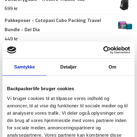
598 kr.
349 kr.
699
kr
Pakkeposer - Cotopaxi Cubo Packing Travel
Bundle - Del Dia
449
kr
Telt - Tipi - 4 personer
1.299
kr
Samtykke
Detaljer
Om
Nyeste artikler
Backpackerlife bruger cookies
Roskilde festival pakkeliste 2026 – Alt du bør
Vi bruger cookies til at tilpasse vores indhold og
have med
annoncer, til at vise dig funktioner til sociale medier og til
18. juni 2026
at analysere vores trafik. Vi deler også oplysninger om
Guide til Grøn Koncert 2026: Alt du skal vide –
din brug af vores hjemmeside med vores partnere inden
inkl. pakkeliste
for sociale medier, annonceringspartnere og
26. marts 2026
analysepartnere. Vores partnere kan kombinere disse