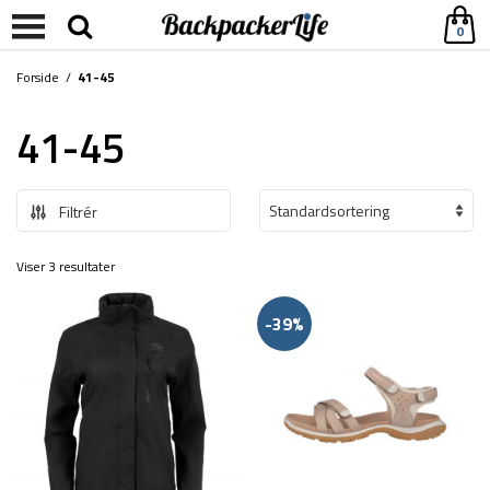
0
Forside
/
41-45
41-45
Filtrér
Viser 3 resultater
-39%