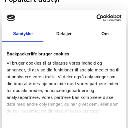
Hængekøje sovesystem - Hammock incl. Net &
Tarp Combi
Den
Den
598
kr
349
kr
Samtykke
Detaljer
Om
oprindelige
aktuelle
Sovepose - Treklife Peak 3S - 3 sæsons
pris
pris
Den
Den
799
kr
349
kr
Backpackerlife bruger cookies
var:
er:
oprindelige
aktuelle
Vandresandaler til herre – Merrell Huntington
Vi bruger cookies til at tilpasse vores indhold og
598 kr.
349 kr.
pris
pris
Sport Convert – Sort
annoncer, til at vise dig funktioner til sociale medier og til
var:
er:
at analysere vores trafik. Vi deler også oplysninger om
Den
Den
999
kr
549
kr
799 kr.
349 kr.
din brug af vores hjemmeside med vores partnere inden
oprindelige
aktuelle
Outdoor/shelter pakke - Essentials
for sociale medier, annonceringspartnere og
pris
pris
Den
Den
995
kr
799
kr
analysepartnere. Vores partnere kan kombinere disse
var:
er:
data med andre oplysninger, du har givet dem, eller som
oprindelige
aktuelle
Pakkeposer - Cotopaxi Cubo Packing Travel
de har indsamlet fra din brug af deres tjenester.
999 kr.
549 kr.
pris
pris
Bundle - Del Dia
var:
er:
449
kr
Samtykkevalg