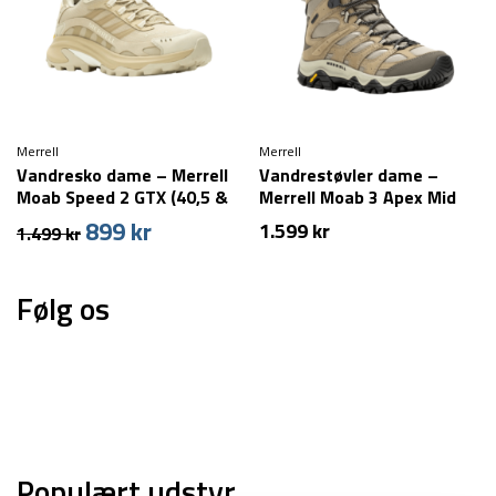
Merrell
Merrell
Vandresko dame – Merrell
Vandrestøvler dame –
Moab Speed 2 GTX (40,5 &
Merrell Moab 3 Apex Mid
42,5 tilbage)
WP – Brindle
899
kr
Den
Den
1.599
kr
1.499
kr
oprindelige
aktuelle
pris
pris
Følg os
var:
er:
1.499 kr.
899 kr.
Populært udstyr