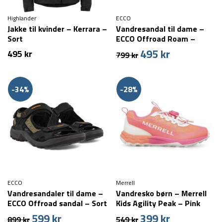
Highlander
ECCO
Jakke til kvinder – Kerrara –
Vandresandal til dame –
Sort
ECCO Offroad Roam –
Beige
495
kr
Den
Den
495
kr
799
kr
oprindelige
aktuelle
pris
pris
var:
er:
-34%
-28%
799 kr.
495 kr.
ECCO
Merrell
Vandresandaler til dame –
Vandresko børn – Merrell
ECCO Offroad sandal – Sort
Kids Agility Peak – Pink
599
kr
399
kr
Den
Den
Den
Den
899
kr
549
kr