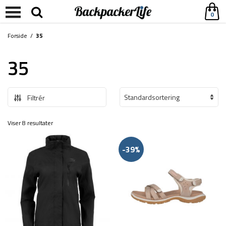
0
Forside
/
35
35
Filtrér
Viser 8 resultater
-39%