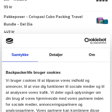
var:
er:
99
kr
995 kr.
799 kr.
Pakkeposer - Cotopaxi Cubo Packing Travel
Bundle - Del Dia
449
kr
Telt - Treklife Terra - 5 personer - Grøn
Den
Den
1.499
kr
1.199
kr
Samtykke
Detaljer
Om
oprindelige
aktuelle
pris
pris
Nyeste artikler
var:
er:
Backpackerlife bruger cookies
Roskilde festival pakkeliste 2026 – Alt du bør
1.499 kr.
1.199 kr.
Vi bruger cookies til at tilpasse vores indhold og
have med
annoncer, til at vise dig funktioner til sociale medier og til
18. juni 2026
at analysere vores trafik. Vi deler også oplysninger om
Guide til Grøn Koncert 2026: Alt du skal vide –
din brug af vores hjemmeside med vores partnere inden
inkl. pakkeliste
for sociale medier, annonceringspartnere og
26. marts 2026
analysepartnere. Vores partnere kan kombinere disse