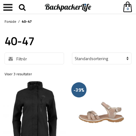
0
Forside
/
40-47
40-47
Filtrér
Viser 3 resultater
-39%