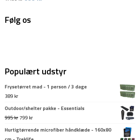
oprindelige
aktuelle
pris
pris
Følg os
var:
er:
1.499 kr.
899 kr.
Populært udstyr
Frysetørret mad - 1 person / 3 dage
389
kr
Outdoor/shelter pakke - Essentials
Den
Den
995
kr
799
kr
oprindelige
aktuelle
Hurtigtørrende microfiber håndklæde - 160x80
pris
pris
cm - Treklife