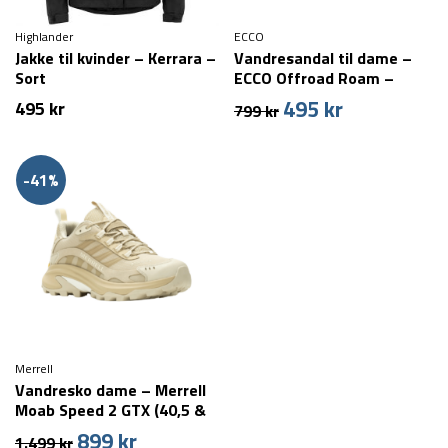
Highlander
ECCO
Jakke til kvinder – Kerrara –
Vandresandal til dame –
Sort
ECCO Offroad Roam –
Beige
495
kr
Den
Den
495
kr
799
kr
oprindelige
aktuelle
pris
pris
var:
er:
-41%
799 kr.
495 kr.
Merrell
Vandresko dame – Merrell
Moab Speed 2 GTX (40,5 &
42,5 tilbage)
899
kr
Den
Den
1.499
kr