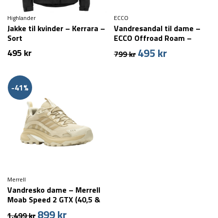
Highlander
ECCO
Jakke til kvinder – Kerrara –
Vandresandal til dame –
Sort
ECCO Offroad Roam –
Beige
495
kr
Den
Den
495
kr
799
kr
oprindelige
aktuelle
pris
pris
var:
er:
-41%
799 kr.
495 kr.
Merrell
Vandresko dame – Merrell
Moab Speed 2 GTX (40,5 &
42,5 tilbage)
899
kr
Den
Den
1.499
kr