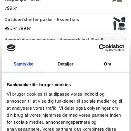
var:
er:
799
kr
1.499 kr.
1.199 kr.
Outdoor/shelter pakke - Essentials
Den
Den
995
kr
799
kr
oprindelige
aktuelle
Hængekøje sovesystem - Hammock incl. Net &
pris
pris
Tarp Combi
var:
er:
Den
Den
598
kr
349
kr
995 kr.
799 kr.
Samtykke
Detaljer
Om
oprindelige
aktuelle
pris
pris
Nyeste artikler
var:
er:
Backpackerlife bruger cookies
Roskilde festival pakkeliste 2026 – Alt du bør
598 kr.
349 kr.
Vi bruger cookies til at tilpasse vores indhold og
have med
annoncer, til at vise dig funktioner til sociale medier og til
18. juni 2026
at analysere vores trafik. Vi deler også oplysninger om
Guide til Grøn Koncert 2026: Alt du skal vide –
din brug af vores hjemmeside med vores partnere inden
inkl. pakkeliste
for sociale medier, annonceringspartnere og
26. marts 2026
analysepartnere. Vores partnere kan kombinere disse