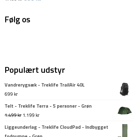
oprindelige
aktuelle
pris
pris
Følg os
var:
er:
1.499 kr.
899 kr.
Populært udstyr
Vandrerygsæk - Treklife TrailAir 40L
699
kr
Telt - Treklife Terra - 5 personer - Grøn
Den
Den
1.499
kr
1.199
kr
oprindelige
aktuelle
Liggeunderlag - Treklife CloudPad - Indbygget
pris
pris
fodpumpe - Grøn