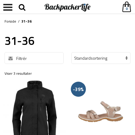
0
Forside
/
31-36
31-36
Filtrér
Viser 3 resultater
-39%