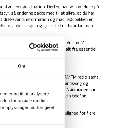
 udstyr i en nødsituation. Derfor, uanset om du er på
styr, så er denne pakke med til at sikre, at du har
ent drikkevand, information og mad. Nødpakken er
lsens anbefalinger
og
tjekliste
for, hvordan man
fokus på både vand og mad, samt du kan få
 dig i. I medium nødpakken er der alt fra essentiel
nde bål.
Om
celle
:
Nødradio med indbygget AM/FM radio samt
radioen har derudover et dynamo håndsving og
 genere strøm til radioen på farten. Nødradioen har
 medier og til at analysere
som kan bruges til opladning af din telefon.
nden for sociale medier,
de USB-C kabel.
e oplysninger, du har givet
ank på 20.000 mah, som giver mulighed for flere