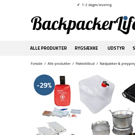
✓
1-2 dages levering
ALLE PRODUKTER
RYGSÆKKE
UDSTYR
Forside
/
Alle produkter
/
Pakketilbud
/
Nødpakker & prepping
-29%