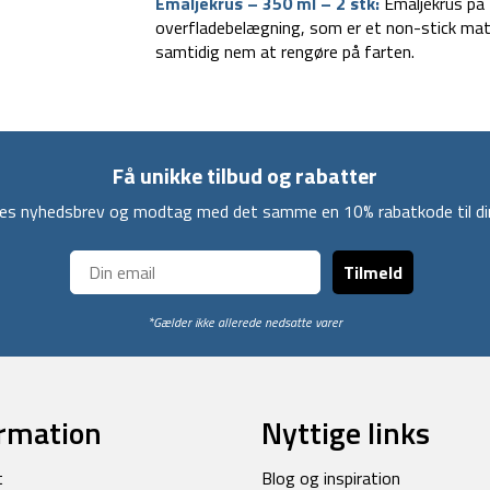
Emaljekrus – 350 ml – 2 stk:
Emaljekrus på 
overfladebelægning, som er et non-stick mate
samtidig nem at rengøre på farten.
Få unikke tilbud og rabatter
ores nyhedsbrev og modtag med det samme en 10% rabatkode til din
Tilmeld
*Gælder ikke allerede nedsatte varer
rmation
Nyttige links
t
Blog og inspiration