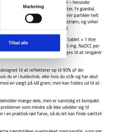
andfilter sikre dig rent drikkevand – herunder
Marketing
olera) og 99,9% protozoa (parasitter, fx giardia).
larhed i vandet) da filteret filtrerer partikler helt
et kræver ingen tilslutning til fx strøm, og virker
er vand og op til 4000 liter vand.
ings tabletter til 50 liter vand (1 tablet = 1 liter
Tillad alle
ruser. Chlorin baseret tabletter (8,5 mg. NaDCC per
ensningstabletterne kan også bruges til at rengører
signet til at reflekterer op til 90% af din
 du er i kuldechok, eller hvis du står og har akut
med en vægt på 48 gram, men kan foldes ud til at
deholder mange dele, men er samtidig et kompakt
roblemer som mindre sår ikke udvikler sig til
i en praktisk rød farve, så du let kan finde sættet
tte tændstikker overtrukket med parafin, som gør