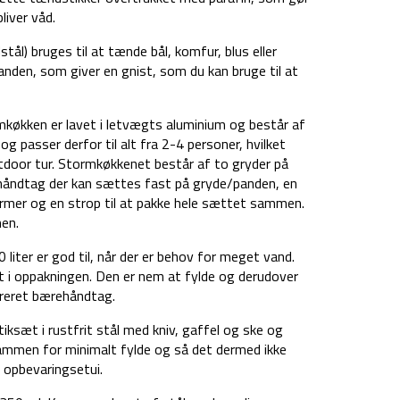
iver våd.
stål) bruges til at tænde bål, komfur, blus eller
nanden, som giver en gnist, som du kan bruge til at
køkken er lavet i letvægts aluminium og består af
og passer derfor til alt fra 2-4 personer, hvilket
tdoor tur. Stormkøkkenet består af to gryder på
m, håndtag der kan sættes fast på gryde/panden, en
rmer og en strop til at pakke hele sættet sammen.
en.
liter er god til, når der er behov for meget vand.
t i oppakningen. Den er nem at fylde og derudover
greret bærehåndtag.
tiksæt i rustfrit stål med kniv, gaffel og ske og
sammen for minimalt fylde og så det dermed ikke
 opbevaringsetui.