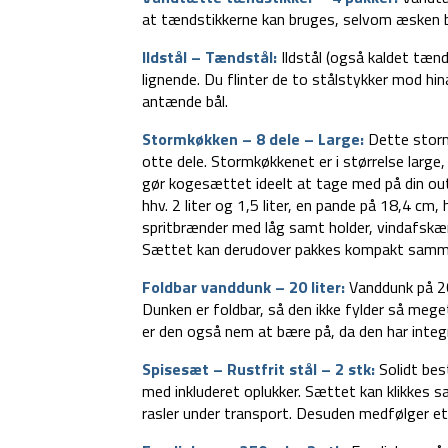
at tændstikkerne kan bruges, selvom æsken bl
Ildstål – Tændstål:
Ildstål (også kaldet tænd
lignende. Du flinter de to stålstykker mod hi
antænde bål.
Stormkøkken – 8 dele – Large:
Dette storm
otte dele. Stormkøkkenet er i størrelse large, 
gør kogesættet ideelt at tage med på din ou
hhv. 2 liter og 1,5 liter, en pande på 18,4 c
spritbrænder med låg samt holder, vindafskæ
Sættet kan derudover pakkes kompakt samm
Foldbar vanddunk – 20 liter:
Vanddunk på 20 
Dunken er foldbar, så den ikke fylder så mege
er den også nem at bære på, da den har inte
Spisesæt – Rustfrit stål – 2 stk:
Solidt bes
med inkluderet oplukker. Sættet kan klikkes 
rasler under transport. Desuden medfølger et