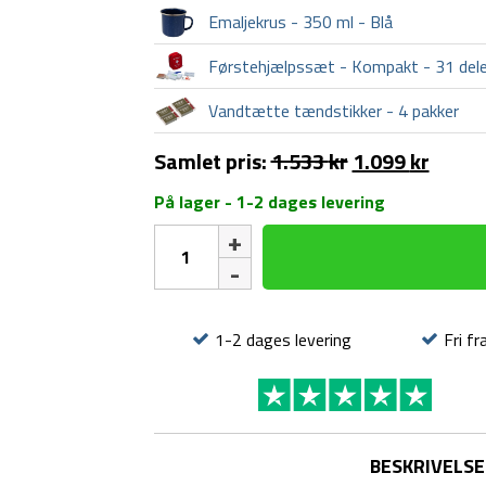
Emaljekrus - 350 ml - Blå
Førstehjælpssæt - Kompakt - 31 del
Vandtætte tændstikker - 4 pakker
Samlet pris:
1.533
kr
1.099
kr
På lager - 1-2 dages levering
Nødpakke
-
Medium
antal
1-2 dages levering
Fri fr
BESKRIVELSE