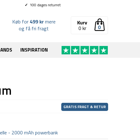
✓
100 dages returret
Køb for
499 kr
mere
Kurv
0
0
kr
og få fri fragt
RANDS
INSPIRATION
um
GRATIS FRAGT & RETUR
celle - 2000 mAh powerbank