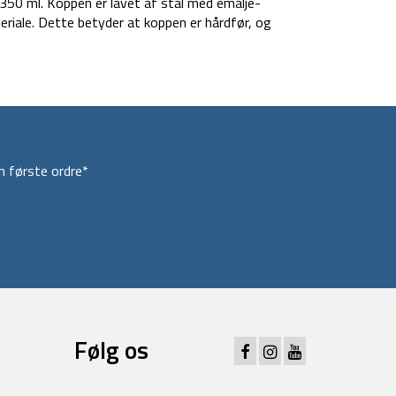
350 ml. Koppen er lavet af stål med emalje-
riale. Dette betyder at koppen er hårdfør, og
 første ordre*
Følg os