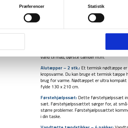
Lifestraw vandfilter:
Lifestraws personlige v
Præferencer
Statistik
99,9999% af alle bakterier (fx salmonella og k
Derudover reducerer et Lifestraws turbiditet (uk
ned til 0,2 mikrometer (0,00002 cm). Vandfilter
med det samme. Det filtrerer minimum 1000 lit
Vandrensningstabletter – 50 stk.
:
Vandrensn
rent vand), som dræber farlige bakterier og vi
tablet) med NSF/ANSI 60 certificering. Vandr
vand til mad, børste tænder m.m.
Alutæpper – 2 stk.:
Et termisk nødtæppe er de
kropsvarme. Du kan bruge et termisk tæppe hvis
brug for varme. Nødtæppet er ultra kompakt 
fylde 130 x 210 cm.
Førstehjælpssæt:
Dette førstehjælpssæt in
sæt. Førstehjælpssættet sørger for, at små-p
større problemer. Førstehjælpssættet kommer 
i din taske.
Vandtætte tændstikker – 4 pakker:
Vandtæ