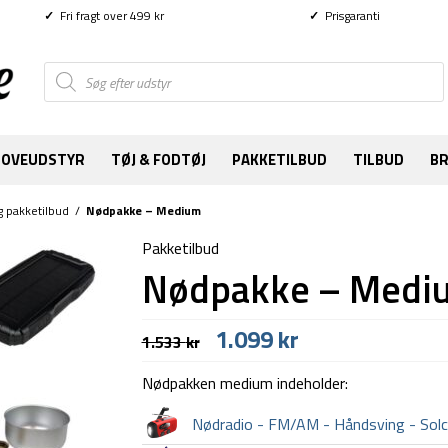
✓
Fri fragt over 499 kr
✓
Prisgaranti
Products
search
SOVEUDSTYR
TØJ & FODTØJ
PAKKETILBUD
TILBUD
B
 pakketilbud
/
Nødpakke – Medium
Pakketilbud
Nødpakke – Medi
Den
Den
1.099
kr
1.533
kr
oprindelige
aktuelle
pris
pris
Nødpakken medium indeholder:
var:
er:
1.533 kr.
1.099 kr.
Nødradio - FM/AM - Håndsving - Sol