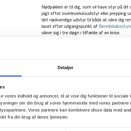
Nødpakken er til dig, som vil have styr på dit
jagt efter overlevelsesudstyr eller prepping ud
det nødvendige udstyr til både at sikre dig r
lavet efter udgangspunkt af
Beredskabsstyre
sikrer sig i tre døgn i tilfælde af en krise.
Medium-nødpakken er derfor udarbejdet med 
information om den situation, som du befinder
nødpakken, samt udstyr til at lave mad og tæ
Nødpakken medium indeholder:
Detaljer
Nødradio – FM/AM radio – Håndsving – Sol
LED lommelygte, så du kan se i mørket. Nød
ies
solpanel på radioens top, så det er muligt at
se vores indhold og annoncer, til at vise dig funktioner til sociale
derudover indbygget powerbank på 2.000 mah, 
oplysninger om din brug af vores hjemmeside med vores partnere i
Nødradioen kan oplades med dets medfølgen
ysepartnere. Vores partnere kan kombinere disse data med andr
Powerbank – 20.000 mah:
Kraftfuld powerb
et fra din brug af deres tjenester.
opladninger af dit elektroniske udstyr.