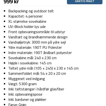
999
kr
GRATIS FRAGT
Backpacking og outdoor telt
Kapacitet: 4 personer
XL størrelse sovekabine
UV-Block holder lys ude
Front opbevaringsområde til udstyr
Vandtæt og brandhæmmende design
Vandsøljetryk: 3000 mm på ydre sejl
Ydre materiale: 190T PU Polester
Indre materiale: 190T åndbart polyester
Sovekabine mål: 240 x 230 cm
Højde i sovekabine: 145 cm
Teltet ydre mål: (105 + 245) x 230 x 145 cm
Sammenfoldet mål: 54 x 20 x 20 cm
Myggenet ved indgang
Vægt: 5300 gram
Inkl. teltstænger i hårdfør glasfiber
Inkl. opbevaringspose
Inkl. barduner og pløkker
Farve: Grøn