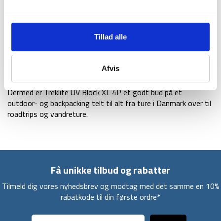
komfortabel søvn. Desuden er der et forområde med
integreret underlag, som kan bruges til opbevaring af rygsæk,
sko og andet udstyr om natten. Teltets vægt er på 5300
gram.
Tillad alle
UV-Block 4P teltet kommer med teltstænger af glasfiber,
barduner og teltpløkker, og teltet kan opslås på kun ca. 5
Afvis
minutter. Teltets farve er grøn.
Dermed er Treklife UV Block XL 4P et godt bud på et
outdoor- og backpacking telt til alt fra ture i Danmark over til
roadtrips og vandreture.
Få unikke tilbud og rabatter
Tilmeld dig vores nyhedsbrev og modtag med det samme en 10%
rabatkode til din første ordre*