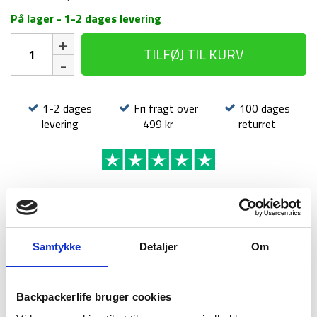
På lager - 1-2 dages levering
Telt
TILFØJ TIL KURV
-
Treklife
UV
Block
1-2 dages
Fri fragt over
100 dages
XL
levering
499 kr
returret
4P
-
4
personer
antal
BESKRIVELSE
BRAND
FAQ
Samtykke
Detaljer
Om
Backpackerlife bruger cookies