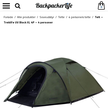
0
Forside
/
Alle produkter
/
Soveudstyr
/
Telte
/
4 personers telte
/
Telt –
Treklife UV Block XL 4P – 4 personer