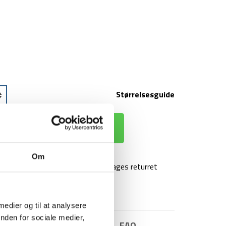
Størrelsesguide
 KURV
Om
agt over 499 kr
100 dages returret
 medier og til at analysere
nden for sociale medier,
E INFORMATION
BRAND
FAQ