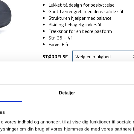
Lukket tå design for beskyttelse
Godt tærrengreb med dens solide sål
Strukturen hjælper med balance
Blød og behagelig indersål
Træksnor for en bedre pasform
Str: 36 – 41
Farve: Blå
STØRRELSE
TILFØJ TIL
Detaljer
1-2 dages levering
Fri fr
ies
se vores indhold og annoncer, til at vise dig funktioner til sociale
oplysninger om din brug af vores hjemmeside med vores partnere i
BESKRIVELSE
YDERLIGER