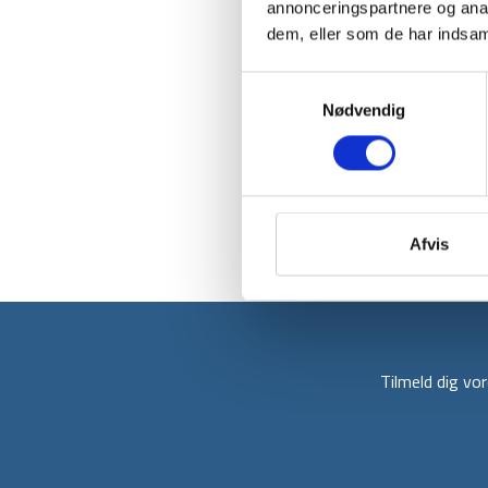
annonceringspartnere og anal
dem, eller som de har indsaml
Samtykkevalg
Nødvendig
Afvis
Tilmeld dig v