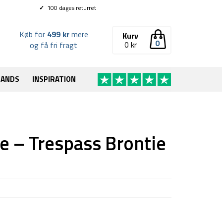
✓
100 dages returret
Køb for
499 kr
mere
Kurv
0
0
kr
og få fri fragt
RANDS
INSPIRATION
 – Trespass Brontie