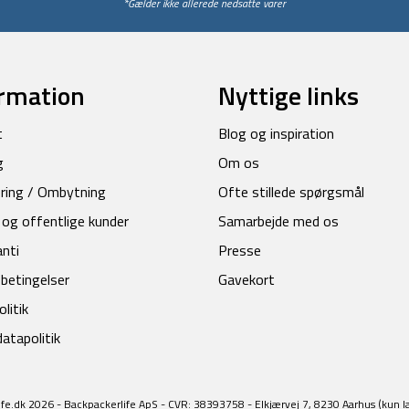
*Gælder ikke allerede nedsatte varer
rmation
Nyttige links
t
Blog og inspiration
g
Om os
ring / Ombytning
Ofte stillede spørgsmål
 og offentlige kunder
Samarbejde med os
anti
Presse
betingelser
Gavekort
litik
atapolitik
fe.dk 2026 - Backpackerlife ApS - CVR: 38393758 - Elkjærvej 7, 8230 Aarhus (kun l