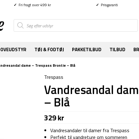
✓
Fri fragt over 499 kr
✓
Prisgaranti
Products
search
SOVEUDSTYR
TØJ & FODTØJ
PAKKETILBUD
TILBUD
B
ndresandal dame – Trespass Brontie – Blå
Trespass
Vandresandal dame
– Blå
329
kr
Vandresandaler til damer fra Trespass
Perfekt til vandreture om sommeren