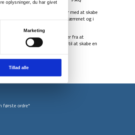
e oplysninger, du har givet
amer. Strukturen af Brontie hjælper med at skabe
eskyttelse. Sålen har godt greb i tærrenet og i
Marketing
r hjælper med at holde ømme fødder fra at
nor, så du kan få vandresandalen til at skabe en
 blå.
Tillad alle
 første ordre*