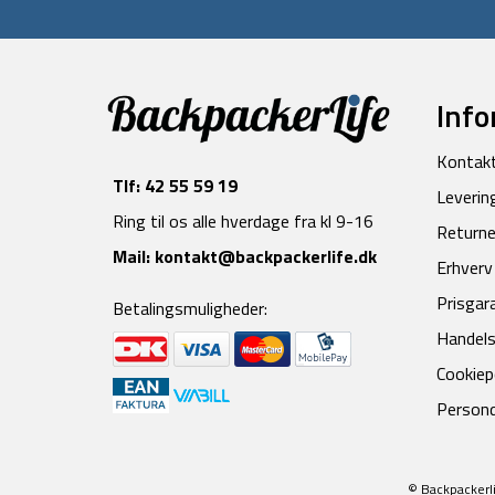
Info
Kontak
Tlf:
42 55 59 19
Leverin
Ring til os alle hverdage fra kl 9-16
Returne
Mail:
kontakt@backpackerlife.dk
Erhverv
Prisgar
Betalingsmuligheder:
Handels
Cookiepo
Persond
© Backpackerli