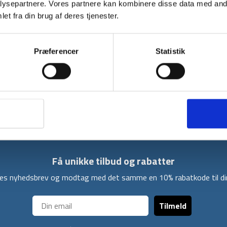
ysepartnere. Vores partnere kan kombinere disse data med andr
et fra din brug af deres tjenester.
Brontie er en vandresandal fra Trespass til d
balance og er designet med en lukket tå for b
holdbar kvalitet.
Præferencer
Statistik
Brontie har en blød og behagelig indersål, de
ødelægge din rejse. Brontie har også en træks
perfekt pasform til dig.
Brontie kan fås i størrelserne 36 – 41 i farven
Få unikke tilbud og rabatter
ores nyhedsbrev og modtag med det samme en 10% rabatkode til din
Tilmeld