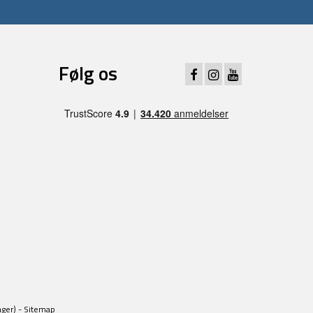
Følg os
ager) -
Sitemap