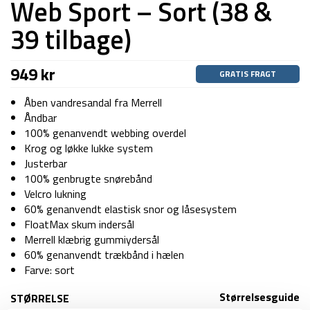
Web Sport – Sort (38 &
39 tilbage)
949
kr
GRATIS FRAGT
Åben vandresandal fra Merrell
Åndbar
100% genanvendt webbing overdel
Krog og løkke lukke system
Justerbar
100% genbrugte snørebånd
Velcro lukning
60% genanvendt elastisk snor og låsesystem
FloatMax skum indersål
Merrell klæbrig gummiydersål
60% genanvendt trækbånd i hælen
Farve: sort
Størrelsesguide
STØRRELSE