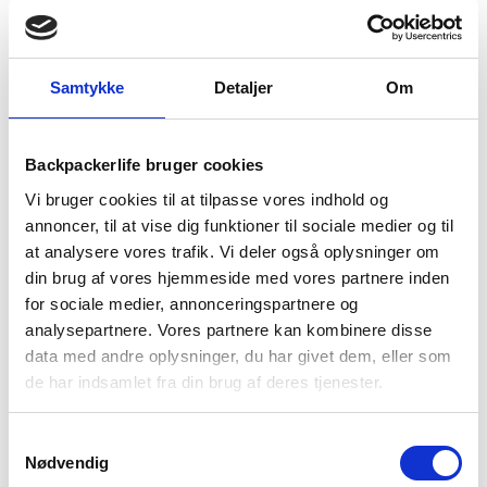
Samtykke
Detaljer
Om
TILFØJ TIL KURV
Backpackerlife bruger cookies
1-2 dages
Fri fragt over
100 dages
Vi bruger cookies til at tilpasse vores indhold og
levering
499 kr
returret
annoncer, til at vise dig funktioner til sociale medier og til
at analysere vores trafik. Vi deler også oplysninger om
din brug af vores hjemmeside med vores partnere inden
for sociale medier, annonceringspartnere og
analysepartnere. Vores partnere kan kombinere disse
data med andre oplysninger, du har givet dem, eller som
BESKRIVELSE
YDERLIGERE INFORMATION
de har indsamlet fra din brug af deres tjenester.
BRAND
FAQ
Samtykkevalg
Merrell Speed Fusion Web Sport er en åben og åndbar
Nødvendig
vandresandal til kvinder. Vandresandalen har et sporty og