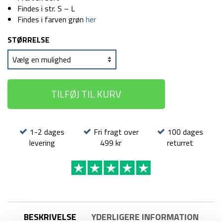
Findes i str. S – L
Findes i farven grøn
her
STØRRELSE
TILFØJ TIL KURV
1-2 dages
Fri fragt over
100 dages
levering
499 kr
returret
BESKRIVELSE
YDERLIGERE INFORMATION