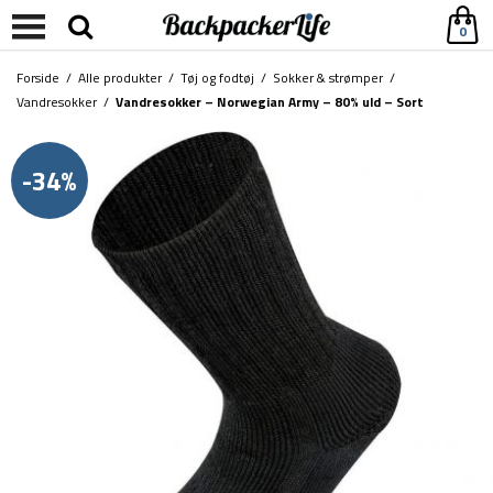
0
Forside
/
Alle produkter
/
Tøj og fodtøj
/
Sokker & strømper
/
Vandresokker
/
Vandresokker – Norwegian Army – 80% uld – Sort
-34%