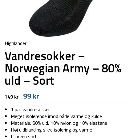
Highlander
Vandresokker –
Norwegian Army – 80%
uld – Sort
Den
Den
99
kr
149
kr
oprindelige
aktuelle
pris
pris
1 par vandresokker
var:
er:
Meget isolerende imod både varme og kulde
149 kr.
99 kr.
Materiale: 80% uld, 10% nylon og 10% elastane
Høj uldblanding sikre isolering og varme
I farven sort