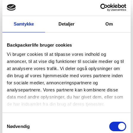
BRAND
FAQ
Norwegian Army vandresokker af 80% uld.
Samtykke
Detaljer
Om
Det er en varm anbefaling at hoppe i et par vandresokker, hvis
du skal på vandretur. Et par almindelige sokker er ikke altid
tykke nok, og giver ikke dine fødder det bedste miljø – for i en
Backpackerlife bruger cookies
vandrestøvle, kan temperaturen godt være varm og fugtig.
Vi bruger cookies til at tilpasse vores indhold og
annoncer, til at vise dig funktioner til sociale medier og til
Disse sokker er yderst isolerende, og kan derfor bruges til
at analysere vores trafik. Vi deler også oplysninger om
både varme- og kolde temperaturer. Sokkens hæl samt
tåspids er polstret med et tykkere lag stof. Dette lag gør, at
din brug af vores hjemmeside med vores partnere inden
du ikke så nemt får vabler – for alle ved, hvor ubehageligt det
for sociale medier, annonceringspartnere og
er at gå rundt med vabler. Et godt tip: hav’ altid gerne
analysepartnere. Vores partnere kan kombinere disse
vabelplaster
med på din tur.
data med andre oplysninger, du har givet dem, eller som
de har indsamlet fra din brug af deres tjenester.
Grundet sokkens uldsammensætning bliver dine fødder holdt
yderst varme, selv hvis dine sokker skulle blive våde.
Samtykkevalg
Nødvendig
36-
Str. S