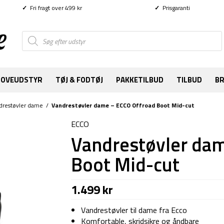
✓
Fri fragt over 499 kr
✓
Prisgaranti
Products
search
SOVEUDSTYR
TØJ & FODTØJ
PAKKETILBUD
TILBUD
B
drestøvler dame
/
Vandrestøvler dame – ECCO Offroad Boot Mid-cut
ECCO
Vandrestøvler dam
Boot Mid-cut
1.499
kr
Vandrestøvler til dame fra Ecco
Komfortable, skridsikre og åndbare