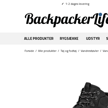
✓
1-2 dages levering
ALLE PRODUKTER
RYGSÆKKE
UDSTYR
Forside
/
Alle produkter
/
Tøj og fodtøj
/
Vandrestøvler
/
Van