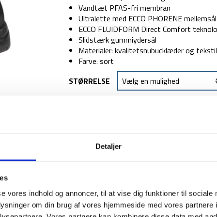
Vandtæt PFAS-fri membran
Ultralette med ECCO PHORENE mellemsål ti
ECCO FLUIDFORM Direct Comfort teknolog
Slidstærk gummiydersål
Materialer: kvalitetsnubucklæder og tekstil
Farve: sort
STØRRELSE
TILFØJ TIL
Detaljer
1-2 dages levering
Fri fr
ies
se vores indhold og annoncer, til at vise dig funktioner til sociale
BESKRIVELSE
YDERLIGER
oplysninger om din brug af vores hjemmeside med vores partnere i
ysepartnere. Vores partnere kan kombinere disse data med andr