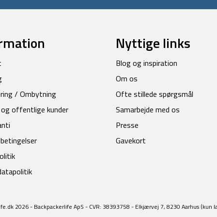
rmation
Nyttige links
t
Blog og inspiration
g
Om os
ring / Ombytning
Ofte stillede spørgsmål
 og offentlige kunder
Samarbejde med os
anti
Presse
betingelser
Gavekort
litik
atapolitik
fe.dk 2026 - Backpackerlife ApS - CVR: 38393758 - Elkjærvej 7, 8230 Aarhus (kun l