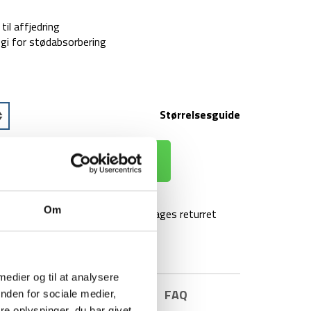
l affjedring
i for stødabsorbering
Størrelsesguide
 KURV
Om
agt over 499 kr
100 dages returret
 medier og til at analysere
E INFORMATION
BRAND
FAQ
nden for sociale medier,
e oplysninger, du har givet