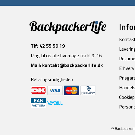
Info
Kontak
Tlf:
42 55 59 19
Leverin
Ring til os alle hverdage fra kl 9-16
Returne
Mail:
kontakt@backpackerlife.dk
Erhverv
Prisgar
Betalingsmuligheder:
Handels
Cookiepo
Persond
© Backpackerli