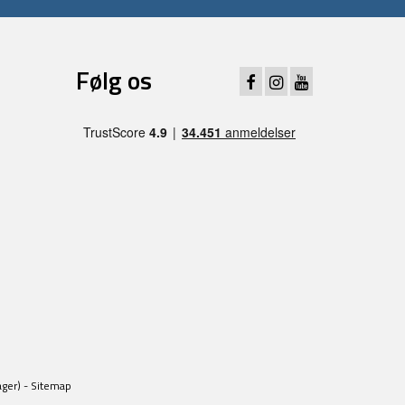
Følg os
ager) -
Sitemap