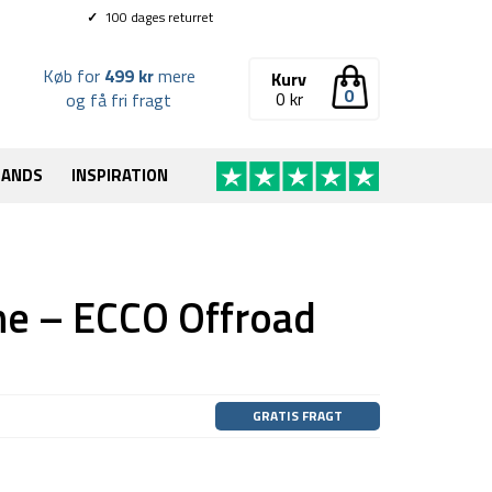
✓
100 dages returret
Køb for
499 kr
mere
Kurv
0
0
kr
og få fri fragt
RANDS
INSPIRATION
e – ECCO Offroad
GRATIS FRAGT