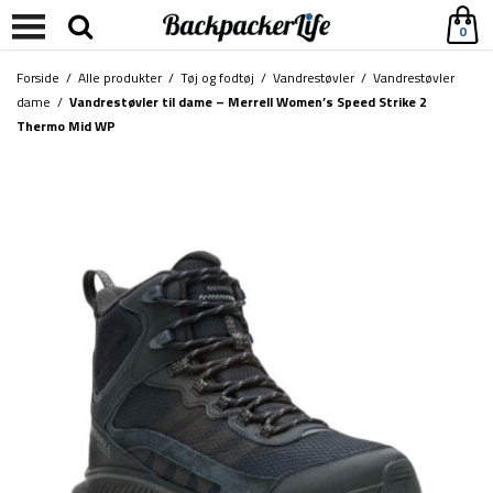
0
Forside
/
Alle produkter
/
Tøj og fodtøj
/
Vandrestøvler
/
Vandrestøvler
dame
/
Vandrestøvler til dame – Merrell Women’s Speed Strike 2
Thermo Mid WP