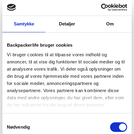
TILFØJ TIL KURV
Samtykke
Detaljer
Om
1-2 dages
Fri fragt over
100 dages
levering
499 kr
returret
Backpackerlife bruger cookies
Vi bruger cookies til at tilpasse vores indhold og
annoncer, til at vise dig funktioner til sociale medier og til
at analysere vores trafik. Vi deler også oplysninger om
BESKRIVELSE
YDERLIGERE INFORMATION
din brug af vores hjemmeside med vores partnere inden
for sociale medier, annonceringspartnere og
BRAND
FAQ
analysepartnere. Vores partnere kan kombinere disse
data med andre oplysninger, du har givet dem, eller som
Med Women’s Speed Strike 2 Thermo Mid WP fra Merrell, får
de har indsamlet fra din brug af deres tjenester.
du en støvle, der kan det hele. Den ekstremt lette støvle er
designet til at give ekstra støtte, vandtæthed og varme.
Samtykkevalg
Med den aftagelige EVA-skumindlægssål og fleecefor, er du
Nødvendig
sikret høj komfort og stødabsorbering. De kommer i en smart