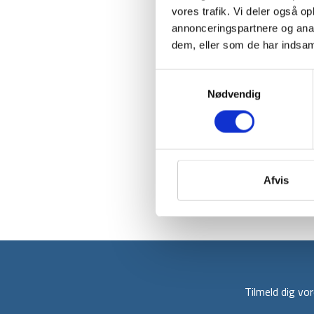
vores trafik. Vi deler også 
annonceringspartnere og anal
dem, eller som de har indsaml
Samtykkevalg
Nødvendig
Afvis
Tilmeld dig v