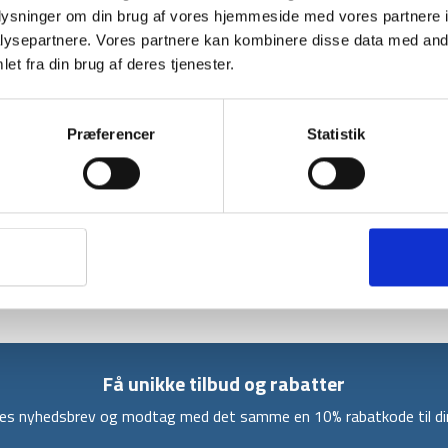
BESKRIVELSE
YDERLIGER
oplysninger om din brug af vores hjemmeside med vores partnere i
ysepartnere. Vores partnere kan kombinere disse data med andr
Denne vandrestøvle af modellen Mitzi fra Tres
et fra din brug af deres tjenester.
Vandrestøvlen er designet i foret mesh for 
mere skridsikker.
Præferencer
Statistik
Mitzi vandrestøvlen er en low- cut model hvilk
støvlens vægt. Selvom den er i et low- cut d
ankelstøtte, hvilket er godt under længere t
tå, som giver støvlen øget levetid og giver d
Mitzi vandrestøvlen er brugbar til trekking i a
lavet i et flot design i farven Charcoal med blå/ 
Få unikke tilbud og rabatter
ores nyhedsbrev og modtag med det samme en 10% rabatkode til din