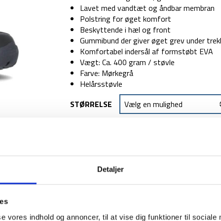
Lavet med vandtæt og åndbar membran
Polstring for øget komfort
Beskyttende i hæl og front
Gummibund der giver øget grev under trek
Komfortabel indersål af formstøbt EVA
Vægt: Ca. 400 gram / støvle
Farve: Mørkegrå
Helårsstøvle
STØRRELSE
TILFØJ TIL
Detaljer
1-2 dages levering
Fri fr
ies
se vores indhold og annoncer, til at vise dig funktioner til sociale