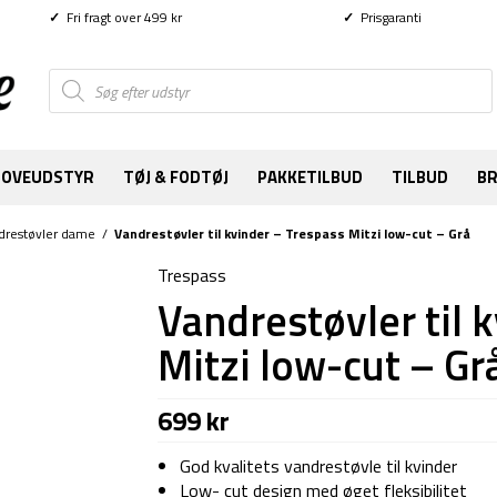
✓
Fri fragt over 499 kr
✓
Prisgaranti
Products
search
SOVEUDSTYR
TØJ & FODTØJ
PAKKETILBUD
TILBUD
B
drestøvler dame
/
Vandrestøvler til kvinder – Trespass Mitzi low-cut – Grå
Trespass
Vandrestøvler til 
Mitzi low-cut – Gr
699
kr
God kvalitets vandrestøvle til kvinder
Low- cut design med øget fleksibilitet