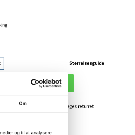
king
Størrelsesguide
 KURV
Om
agt over 499 kr
100 dages returret
 medier og til at analysere