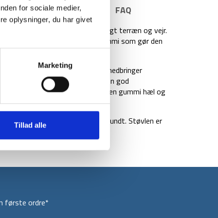
E INFORMATION
BRAND
FAQ
nden for sociale medier,
e oplysninger, du har givet
pass er brugbar i meget forskelligt terræn og vejr.
øget åndbarhed og en ydersål i gummi som gør den
Marketing
et giver en bedre fleksibilitet og nedbringer
esign giver vandrestøvlen stadig en god
reks. Udover dette har vandrestøvlen gummi hæl og
ig beskyttelse med slag.
lt fra Asien til Danmark, hele året rundt. Støvlen er
Tillad alle
lilla detaljer.
 første ordre*