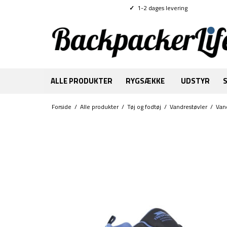
✓
1-2 dages levering
ALLE PRODUKTER
RYGSÆKKE
UDSTYR
Forside
/
Alle produkter
/
Tøj og fodtøj
/
Vandrestøvler
/
Van