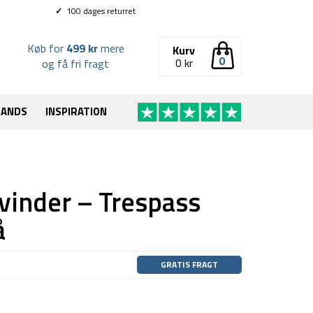
✓
100 dages returret
Køb for
499 kr
mere
Kurv
0
0
kr
og få fri fragt
RANDS
INSPIRATION
kvinder – Trespass
å
GRATIS FRAGT