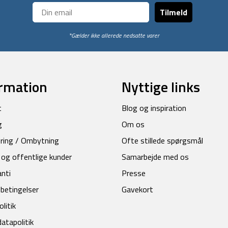
Tilmeld
*Gælder ikke allerede nedsatte varer
rmation
Nyttige links
t
Blog og inspiration
g
Om os
ring / Ombytning
Ofte stillede spørgsmål
 og offentlige kunder
Samarbejde med os
anti
Presse
betingelser
Gavekort
litik
atapolitik