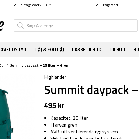
✓
Fri fragt over 499 kr
✓
Prisgaranti
Products
search
SOVEUDSTYR
TØJ & FODTØJ
PAKKETILBUD
TILBUD
B
0L)
/
Summit daypack – 25 liter – Grøn
Highlander
Summit daypack – 
495
kr
Kapacitet: 25 liter
I farven grøn
AVB luftventilerende rygsystem
Slidstærkt og letvægtigt materiale