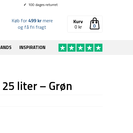
✓
100 dages returret
Køb for
499 kr
mere
Kurv
0
0
kr
og få fri fragt
RANDS
INSPIRATION
25 liter – Grøn