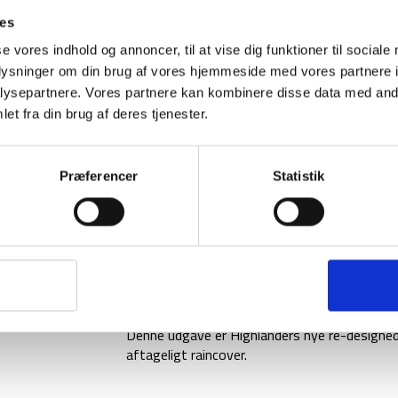
ies
se vores indhold og annoncer, til at vise dig funktioner til sociale
oplysninger om din brug af vores hjemmeside med vores partnere i
BESKRIVELSE
YDERLIGER
ysepartnere. Vores partnere kan kombinere disse data med andr
et fra din brug af deres tjenester.
Highlanders Summit daypack er en praktisk o
liter passer rygsækken perfekt til længere da
kompatibel med et vandsystem og det rumme
Præferencer
Statistik
samt bundlynlåsen. Yderligere har dagsrygsæ
sidelommer, der er perfekte til en vandflaske.
Ryggen er designet med et AVB luftventileren
luft imellem rygsækken og din ryg, når den e
hoftebælte samt de justerbare skulder- og bry
man er på farten.
Denne udgave er Highlanders nye re-designede
aftageligt raincover.