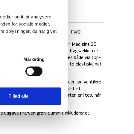
 medier og til at analysere
nden for sociale medier,
E INFORMATION
BRAND
FAQ
e oplysninger, du har givet
g letvægtig dagsrygsæk på 25 liter. Med sine 25
gstreks eller kortere flerdagstreks. Rygsækken er
lige hovedrum kan opdeles og nåes både via top-
Marketing
kken en seperat frontlomme samt to elastiske net
de rygsystem, der sørger for, at der kan ventilere
r i brug. Dette, sammen med det polstret
ststropper, sørger for, at komforten er i top, når
Tillad alle
 udgave i farven grøn. Summit inkluderer et