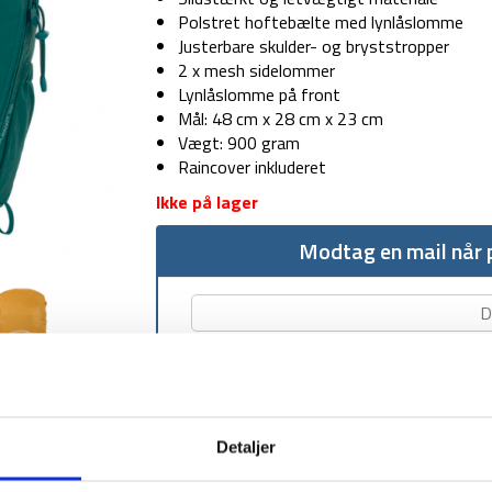
Polstret hoftebælte med lynlåslomme
Justerbare skulder- og bryststropper
2 x mesh sidelommer
Lynlåslomme på front
Mål: 48 cm x 28 cm x 23 cm
Vægt: 900 gram
Raincover inkluderet
Ikke på lager
Modtag en mail når p
Detaljer
1-2 dages levering
Fri fr