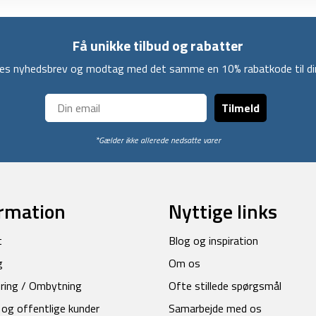
Få unikke tilbud og rabatter
ores nyhedsbrev og modtag med det samme en 10% rabatkode til din
Tilmeld
*Gælder ikke allerede nedsatte varer
rmation
Nyttige links
t
Blog og inspiration
g
Om os
ring / Ombytning
Ofte stillede spørgsmål
 og offentlige kunder
Samarbejde med os