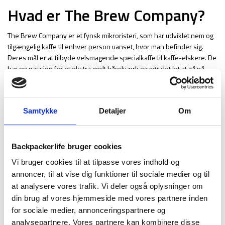
Hvad er The Brew Company?
The Brew Company er et fynsk mikroristeri, som har udviklet nem og
tilgængelig kaffe til enhver person uanset, hvor man befinder sig.
Deres mål er at tilbyde velsmagende specialkaffe til kaffe-elskere. De
har en passion for et ekstra godt håndværk og gør det let at gå på
opdagelse i alverdens smage og aromaer du ikke finder andre steder.
Bæredygtighed er en prioritet
Samtykke
Detaljer
Om
The Brew Company vægter bæredygtighed højt og arbejder hver dag
på at implementere bæredygtige tiltag. Her støtter The Brew
Company mange selvstændige kaffebønder og sikre ordentlige
Backpackerlife bruger cookies
forhold, samt gør de alt hvad de kan for at mindske CO2 aftryk ved at
Vi bruger cookies til at tilpasse vores indhold og
benytte grøn energi og miljøvenlig indpakning.
annoncer, til at vise dig funktioner til sociale medier og til
Få inspiration hos
at analysere vores trafik. Vi deler også oplysninger om
Backpackerlife
din brug af vores hjemmeside med vores partnere inden
for sociale medier, annonceringspartnere og
analysepartnere. Vores partnere kan kombinere disse