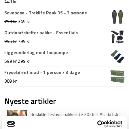
449
kr
Sovepose - Treklife Peak 3S - 3 sæsons
Den
Den
799
kr
349
kr
oprindelige
aktuelle
Outdoor/shelter pakke - Essentials
pris
pris
Den
Den
995
kr
799
kr
var:
er:
oprindelige
aktuelle
Liggeunderlag med fodpumpe
799 kr.
349 kr.
pris
pris
Den
Den
599
kr
299
kr
var:
er:
oprindelige
aktuelle
Frysetørret mad - 1 person / 3 dage
995 kr.
799 kr.
pris
pris
389
kr
var:
er:
599 kr.
299 kr.
Nyeste artikler
Roskilde festival pakkeliste 2026 – Alt du bør
have med
18. juni 2026