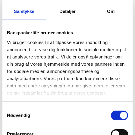
Guide til Grøn Koncert 2026: Alt du skal vide –
Samtykke
Detaljer
Om
inkl. pakkeliste
26. marts 2026
Backpacking i 2026: 10 destinationer du ikke må
Backpackerlife bruger cookies
gå glip af
Vi bruger cookies til at tilpasse vores indhold og
23. december 2025
annoncer, til at vise dig funktioner til sociale medier og til
Via Ferrata – Alt du skal vide om den populære
at analysere vores trafik. Vi deler også oplysninger om
klatrerute
din brug af vores hjemmeside med vores partnere inden
1. april 2025
for sociale medier, annonceringspartnere og
analysepartnere. Vores partnere kan kombinere disse
Håndbagage regler: Hvad du må og ikke må
medbringe
data med andre oplysninger, du har givet dem, eller som
27. marts 2025
de har indsamlet fra din brug af deres tjenester.
Tilmeld dig vores nyhedsbrev
Samtykkevalg
Nødvendig
Tilmeld dig vores nyhedsbrev, og få
eksklusive rabatter
på
udstyr og
tips
til din tur 🌍🤙
Præferencer