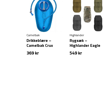
Camelbak
Highlander
Drikkeblære –
Rygsæk –
Camelbak Crux
Highlander Eagle
Reservoir – 2 liter
FHIOR 3 – 40 liter
369
kr
549
kr