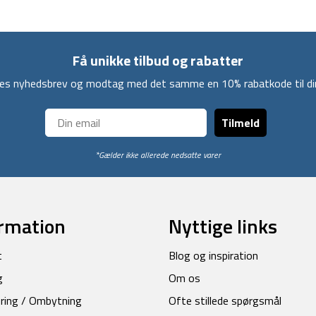
Få unikke tilbud og rabatter
ores nyhedsbrev og modtag med det samme en 10% rabatkode til din
Tilmeld
*Gælder ikke allerede nedsatte varer
rmation
Nyttige links
t
Blog og inspiration
g
Om os
ring / Ombytning
Ofte stillede spørgsmål