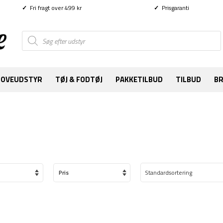
✓
Fri fragt over 499 kr
✓
Prisgaranti
Products
search
SOVEUDSTYR
TØJ & FODTØJ
PAKKETILBUD
TILBUD
B
Pris