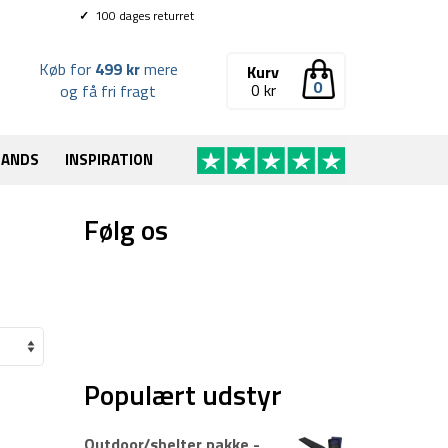
✓
100 dages returret
Køb for
499 kr
mere
Kurv
0
0
kr
og få fri fragt
RANDS
INSPIRATION
Følg os
Populært udstyr
Outdoor/shelter pakke -