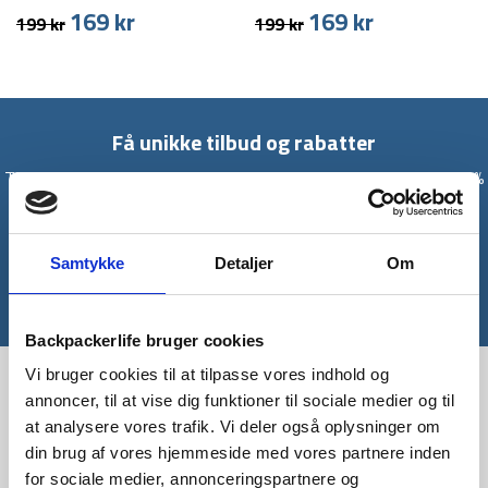
169
kr
169
kr
Den
Den
Den
Den
199
kr
199
kr
oprindelige
aktuelle
oprindelige
aktuelle
pris
pris
pris
pris
var:
er:
var:
er:
199 kr.
169 kr.
199 kr.
169 kr.
Få unikke tilbud og rabatter
Tilmeld dig vores nyhedsbrev og modtag med det samme en 10%
rabatkode til din første ordre*
Tilmeld
Samtykke
Detaljer
Om
*Gælder ikke allerede nedsatte varer
Backpackerlife bruger cookies
Vi bruger cookies til at tilpasse vores indhold og
annoncer, til at vise dig funktioner til sociale medier og til
at analysere vores trafik. Vi deler også oplysninger om
din brug af vores hjemmeside med vores partnere inden
for sociale medier, annonceringspartnere og