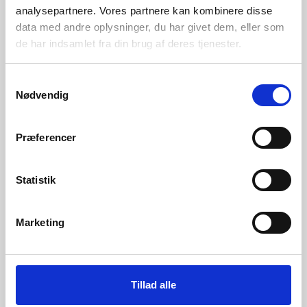
Tlf:
42 55 59 19
analysepartnere. Vores partnere kan kombinere disse
Ring til os alle hverdage fra kl 9-16
data med andre oplysninger, du har givet dem, eller som
Mail:
de har indsamlet fra din brug af deres tjenester.
kontakt@backpackerlife.dk
Betalingsmuligheder:
Samtykkevalg
Nødvendig
Præferencer
Information
Statistik
Kontakt
Levering
Marketing
Returnering / Ombytning
Erhverv og offentlige kunder
Prisgaranti
Tillad alle
Handelsbetingelser