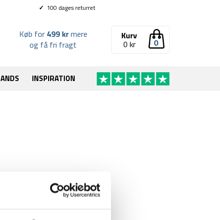
✓
100 dages returret
Køb for
499 kr
mere
Kurv
0
0
kr
og få fri fragt
RANDS
INSPIRATION