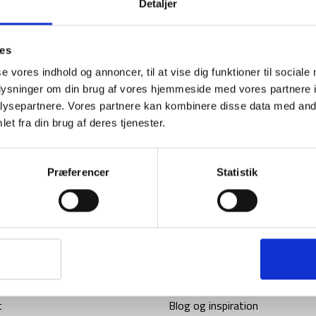
Detaljer
ies
se vores indhold og annoncer, til at vise dig funktioner til sociale
oplysninger om din brug af vores hjemmeside med vores partnere i
Få unikke tilbud og rabatter
ysepartnere. Vores partnere kan kombinere disse data med andr
et fra din brug af deres tjenester.
ores nyhedsbrev og modtag med det samme en 10% rabatkode til din
Tilmeld
Præferencer
Statistik
*Gælder ikke allerede nedsatte varer
rmation
Nyttige links
t
Blog og inspiration