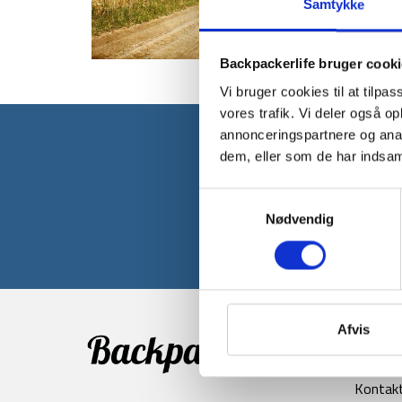
Samtykke
Backpackerlife bruger cook
Vi bruger cookies til at tilpas
vores trafik. Vi deler også 
annonceringspartnere og anal
dem, eller som de har indsaml
Tilmeld dig v
Samtykkevalg
Nødvendig
Afvis
Info
Kontak