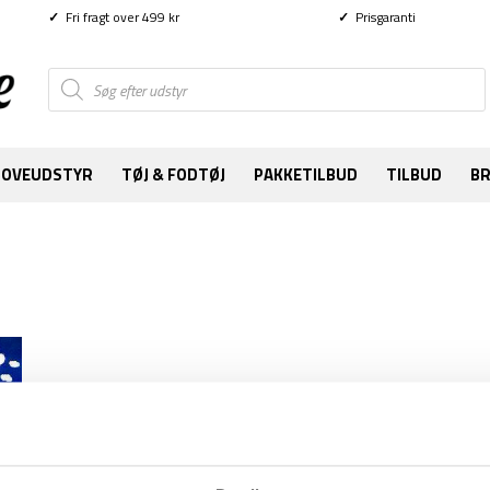
✓
Fri fragt over 499 kr
✓
Prisgaranti
Products
search
SOVEUDSTYR
TØJ & FODTØJ
PAKKETILBUD
TILBUD
B