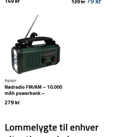
79
kr
Den
Den
149
kr
129
kr
oprindelige
aktuelle
pris
pris
var:
er:
129 kr.
79 kr.
Aquipe
Nødradio FM/AM – 10.000
mAh powerbank –
Håndsving – Solcelle
279
kr
Lommelygte til enhver