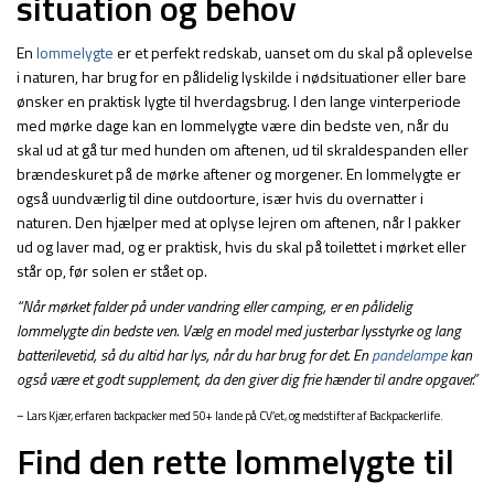
situation og behov
En
lommelygte
er et perfekt redskab, uanset om du skal på oplevelse
i naturen, har brug for en pålidelig lyskilde i nødsituationer eller bare
ønsker en praktisk lygte til hverdagsbrug. I den lange vinterperiode
med mørke dage kan en lommelygte være din bedste ven, når du
skal ud at gå tur med hunden om aftenen, ud til skraldespanden eller
brændeskuret på de mørke aftener og morgener. En lommelygte er
også uundværlig til dine outdoorture, især hvis du overnatter i
naturen. Den hjælper med at oplyse lejren om aftenen, når I pakker
ud og laver mad, og er praktisk, hvis du skal på toilettet i mørket eller
står op, før solen er stået op.
“Når mørket falder på under vandring eller camping, er en pålidelig
lommelygte din bedste ven. Vælg en model med justerbar lysstyrke og lang
batterilevetid, så du altid har lys, når du har brug for det. En
pandelampe
kan
også være et godt supplement, da den giver dig frie hænder til andre opgaver.”
– Lars Kjær, erfaren backpacker med 50+ lande på CV’et, og medstifter af Backpackerlife.
Find den rette lommelygte til