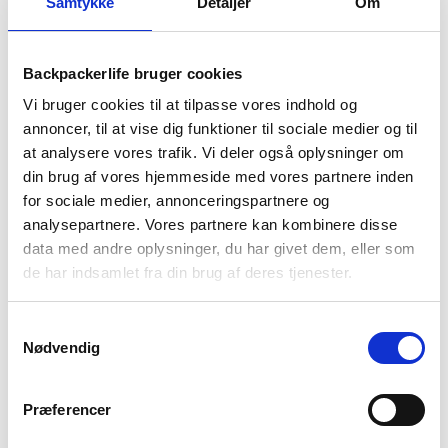
Samtykke
Detaljer
Om
lommelygte, bør du overveje følgende:
Genopladeligt lommelygte
– Genopladelige batterier er
miljøvenlige og økonomiske, mens udskiftelige batterier kan være
Backpackerlife bruger cookies
praktiske på længere ture uden strømforsyning.
Vi bruger cookies til at tilpasse vores indhold og
Justerbar lysstyrke og zoomfunktion
– Med flere lysindstillinger
annoncer, til at vise dig funktioner til sociale medier og til
kan du tilpasse lysstyrken efter behov. En lommelygte med
at analysere vores trafik. Vi deler også oplysninger om
zoomfunktion giver mulighed for at skifte mellem bredt og fokuseret
din brug af vores hjemmeside med vores partnere inden
lysfelt.
for sociale medier, annonceringspartnere og
Vandtæt og stødsikker konstruktion
analysepartnere. Vores partnere kan kombinere disse
– Hvis du skal bruge
lommelygten på outdoorture og i krævende miljøer, er det vigtigt at
data med andre oplysninger, du har givet dem, eller som
vælge en model, der kan modstå regn, sne og stød.
de har indsamlet fra din brug af deres tjenester.
Ekstra funktioner
– Nogle lygter har indbyggede nødblink, UV-lys,
magnetiske monteringsmuligheder eller powerbank-funktioner,
Samtykkevalg
hvilket kan være nyttigt i forskellige situationer.
Nødvendig
Køb din næste lommelygte
Præferencer
nemt og sikkert hos