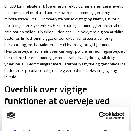
En LED lommelygte er både energieffektiv og har en længere levetid
sammenlignet med traditionelle pærer, da lommelygten bruger
mindre strøm. En LED lommelygte har et kraftigt og klart lys, hvor du
ofte kan justere lysstyrken. Genopladelige lommelygter sikrer, at du
altid har en pålidelig lyskilde, uden at skulle bekymre dig om at skifte
batterier. En led lommelygte er perfekt til vandreture, camping,
backpacking, nødsituationer eller til hverdagsbrug i hjemmet.
Hvis du arbejder som håndværker, vagt, politi eller redningsarbejder,
har du brug for en lommelygte med kraftig lysstyrke og pålidelig
ydeevne. LED-lommelygter med justerbar lysstyrke og genopladelige
batterier er populære valg, da de giver optimal belysning og lang
levetid.
Overblik over vigtige
funktioner at overveje ved
valg af lommelygte
Ikke alle lommelygter er ens, og de rette funktioner kan gøre en stor
forskel i brugervenlighed og effektivitet. Når du vælger en