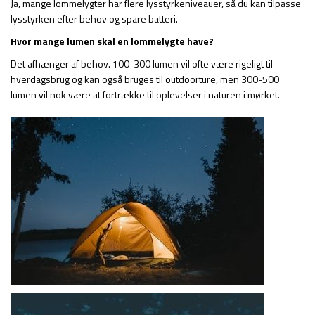
Ja, mange lommelygter har flere lysstyrkeniveauer, så du kan tilpasse
lysstyrken efter behov og spare batteri.
Hvor mange lumen skal en lommelygte have?
Det afhænger af behov. 100-300 lumen vil ofte være rigeligt til
hverdagsbrug og kan også bruges til outdoorture, men 300-500
lumen vil nok være at fortrække til oplevelser i naturen i mørket.