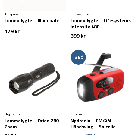
Trespass
Lifesystems
Lommelygte – Illuminate
Lommelygte – Lifesystems
Intensity 480
179
kr
399
kr
-39%
Highlander
Aquipe
Lommelygte – Orion 280
Nødradio – FM/AM –
Zoom
Håndsving – Solcelle –
2000 mAh powerbank