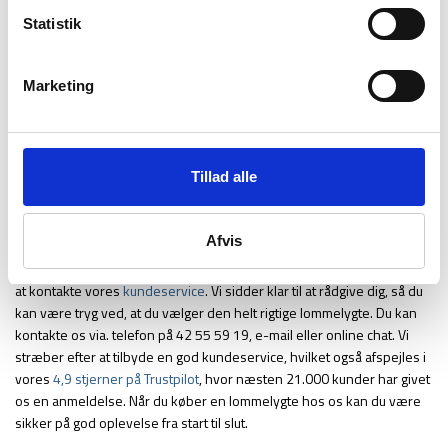
Backpackerlife.dk
Statistik
Lommelygter er utroligt populære og bidrager til at du har en pålidelig
lyskilde uanset om du befinder dig i naturen eller i hjemmet. Hos
Marketing
Backpackerlife.dk tilbyder vi et udvalg af lommelygter til alle, så du
uden tvivl kan finde den lommelygte der passer til dit behov. Vi har et
stort udvalg af lommelygter i forskellige varianter – lige fra led
lommelygter til
nødradio med lommelygte
. Her på siden finder du
Tillad alle
lommelygter fra stærke brands som
Highlander
og
Trespass
.
Vi håber, at informationen ovenfor kunne hjælpe dig bedre på vej til at
Afvis
træffe det rigtige valg i forhold til valget af en lommelygte. Hvis du
stadig sidder tilbage med lidt usikkerhed, så er du altid velkommen til
at kontakte vores
kundeservice
. Vi sidder klar til at rådgive dig, så du
kan være tryg ved, at du vælger den helt rigtige lommelygte. Du kan
kontakte os via. telefon på 42 55 59 19, e-mail eller online chat. Vi
stræber efter at tilbyde en god kundeservice, hvilket også afspejles i
vores
4,9 stjerner på Trustpilot
, hvor næsten 21.000 kunder har givet
os en anmeldelse. Når du køber en lommelygte hos os kan du være
sikker på god oplevelse fra start til slut.