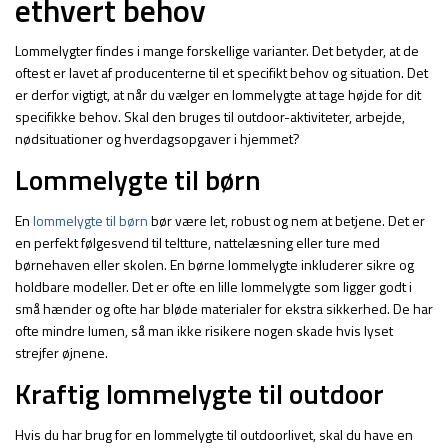
ethvert behov
Lommelygter findes i mange forskellige varianter. Det betyder, at de
oftest er lavet af producenterne til et specifikt behov og situation. Det
er derfor vigtigt, at når du vælger en lommelygte at tage højde for dit
specifikke behov. Skal den bruges til outdoor-aktiviteter, arbejde,
nødsituationer og hverdagsopgaver i hjemmet?
Lommelygte til børn
En
lommelygte til børn
bør være let, robust og nem at betjene. Det er
en perfekt følgesvend til teltture, nattelæsning eller ture med
børnehaven eller skolen. En børne lommelygte inkluderer sikre og
holdbare modeller. Det er ofte en lille lommelygte som ligger godt i
små hænder og ofte har bløde materialer for ekstra sikkerhed. De har
ofte mindre lumen, så man ikke risikere nogen skade hvis lyset
strejfer øjnene.
Kraftig lommelygte til outdoor
Hvis du har brug for en lommelygte til outdoorlivet, skal du have en