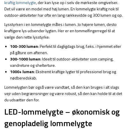
kraftig lommelygte
, der kan lyse op i selv de mørkeste omgivelser.
Det vil være en model med høj lumen. En lommelygte kraftig nok til
outdoor-aktiviteter har ofte en lang rækkevidde og 300 lumen og op.
Lysstyrken i en lommelygte måles i lumen. Jo højere lumen, desto
kraftigere lys udsender lygten. Her er en tommelfingerregel til at
vælge den rette lysstyrke:
100-300 lumen
: Perfekt til dagligdags brug, f.eks. i hjemmet eller
på gåture om aftenen.
300-1000 lumen
: Ideelt til outdoor-aktiviteter som camping,
vandreture og shelterture.
1000+ lumen
: Ekstremt kraftige lygter til professionel brug og
nødberedskab.
Lommelygten bør også være vandtæt, så den kan bruges i alt slags
vejr uden begrænsninger og være robust, så den kan holde til at det
du udsætter den for.
LED-lommelygte – økonomisk og
genopladelig lommelygte