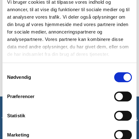
verdenskendte for deres drikkesystemer. Camelbak Crus
Vi bruger cookies til at tilpasse vores indhold og
Reservoir er en 1,5 liters drikkeblære, som er lavet i et nyt
annoncer, til at vise dig funktioner til sociale medier og til
design der sikre 20% større vand-flow ved hver tår. Derudover
at analysere vores trafik. Vi deler også oplysninger om
kommer drikkeblæren med en vandtæt on/off drikke-valve,
din brug af vores hjemmeside med vores partnere inden
som minimerer spild.
for sociale medier, annonceringspartnere og
Drikkeblæren gør det nemt at opbevare og drikke vand på din
analysepartnere. Vores partnere kan kombinere disse
tur – blæren bæres i rygsækken, hvortil du blot trækker
data med andre oplysninger, du har givet dem, eller som
drikkeslangen op til munden. Slangen har hertil en bideventil,
de har indsamlet fra din brug af deres tjenester.
som automatisk lukker efter hver tår. Blæren forhindrer
dannelse af bakterier ved hjælp af hydroguard-teknologi, og
Samtykkevalg
er lavet i BPA-fri polyuretan.
Nødvendig
Præferencer
Få unikke tilbud og rabatter
Statistik
Tilmeld dig vores nyhedsbrev og modtag med det samme en 10%
rabatkode til din første ordre*
Marketing