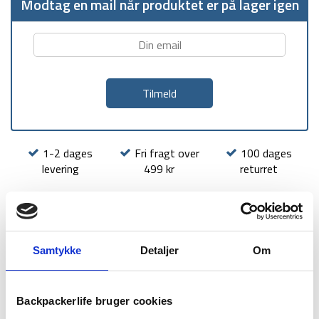
Modtag en mail når produktet er på lager igen
1-2 dages
Fri fragt over
100 dages
levering
499 kr
returret
Samtykke
Detaljer
Om
BESKRIVELSE
BRAND
FAQ
Backpackerlife bruger cookies
Denne drikkeblære er fra amerikanske Camelbak, som er